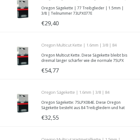
Oregon Sägekette | 77 Treibglieder | 1.5mm |
3/8 | Teilnummer 73LPX077E
3/8 | Teilnummer 73LPX077E
€29,40
Oregon Multicut Kette | 1.6mm | 3/8 | 84
Oregon Multicut Kette. Diese Sägekette bleibt bis
Treibglieder | Teilnummer M75LPX084E
dreimal länger schärfer wie die normale 75LPX
Sägekette.
€54,77
Oregon Sägekette | 1.6mm | 3/8 | 84
Oregon Sägekette: 75LPX084E. Diese Oregon
Treibglieder | Teilnummer 75LPX084E
Sägekette besteht aus 84 Treibgliedern und hat
damit eine Schnittlänge von 60 Zentimetern.
€32,55
Oregon Multicut Hartmetallkette | 1.5mm |