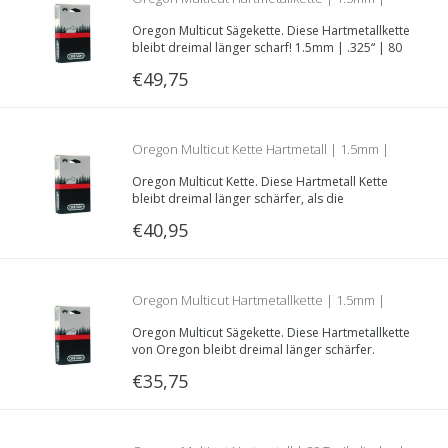
Oregon Multicut Sägekette. Diese Hartmetallkette
.325 | 80 Treibglieder | Teilnummer
bleibt dreimal länger scharf! 1.5mm | .325“ | 80
Treibglieder.
€49,75
M21LPX080E
Oregon Multicut Kette Hartmetall | 1.5mm |
Oregon Multicut Kette. Diese Hartmetall Kette
.325 | 67 Treibglieder | M21LPX067E
bleibt dreimal länger schärfer, als die
herkömmlichen Oregon 21BPX067E Ketten.
€40,95
Oregon Multicut Hartmetallkette | 1.5mm |
Oregon Multicut Sägekette. Diese Hartmetallkette
.325 | 56 Treibglieder | M21LPX056E
von Oregon bleibt dreimal länger schärfer.
€35,75