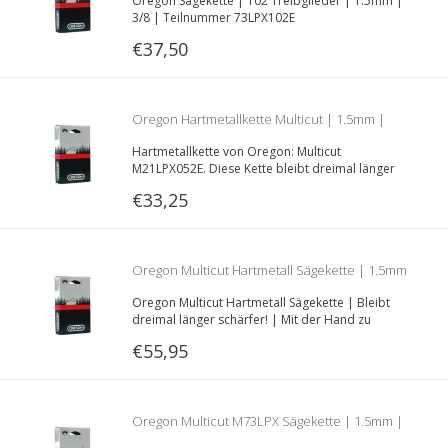
Oregon Sägekette | 102 Treibglieder | 1.5mm |
| 3/8 | Teilnummer 73LPX102E
3/8 | Teilnummer 73LPX102E
€37,50
Oregon Hartmetallkette Multicut | 1.5mm |
Hartmetallkette von Oregon: Multicut
.325 | 52 Treibglieder | M21LPX052E
M21LPX052E. Diese Kette bleibt dreimal länger
schärfer durch eine spezielle Legierung in dem
€33,25
Schneider.
Oregon Multicut Hartmetall Sägekette | 1.5mm
Oregon Multicut Hartmetall Sägekette | Bleibt
| 3/8 | 80 Treibglieder | Teilenr. M73LPX080E
dreimal länger schärfer! | Mit der Hand zu
schleifen! | Treibglieddecke 1.5mm | Teilung
€55,95
3/8” | 80 Treibglieder lang.
Oregon Multicut M73LPX Sägekette | 1.5mm |