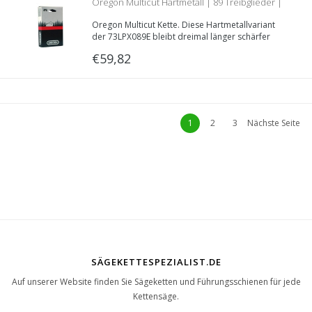
Oregon Multicut Hartmetall | 89 Treibglieder |
Oregon Multicut Kette. Diese Hartmetallvariant
1.5mm | 3/8 | Teilenr. M73LPX089E
der 73LPX089E bleibt dreimal länger schärfer
und ist dadurch gut für schmutzige
€59,82
Schnittbedingungen geeignet.
1
2
3
Nächste Seite
SÄGEKETTESPEZIALIST.DE
Auf unserer Website finden Sie Sägeketten und Führungsschienen für jede
Kettensäge.