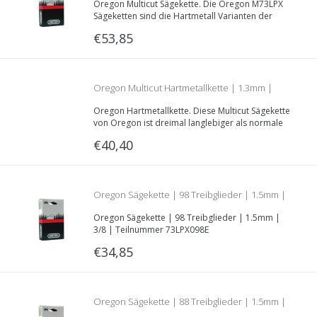
Oregon Multicut Sägekette. Die Oregon M73LPX
3/8 | 76 Treibglieder | Teilenr. M73LPX076E
Sägeketten sind die Hartmetall Varianten der
73LPX Ketten. Sie bleiben dreimal länger
€53,85
schärfer, als normale Sägeketten.
Oregon Multicut Hartmetallkette | 1.3mm |
Oregon Hartmetallkette. Diese Multicut Sägekette
3/8LP | 56 Treibglieder| Teilenummer
von Oregon ist dreimal langlebiger als normale
Sägeketten. Sie hat eine 1.3mm Treibglieddecke,
€40,40
eine 3/8“LP Teilung und ist 56 Treibglieder lang.
M91VXL056E
Oregon Sägekette | 98 Treibglieder | 1.5mm |
Oregon Sägekette | 98 Treibglieder | 1.5mm |
3/8 | Teilnummer 73LPX098E
3/8 | Teilnummer 73LPX098E
€34,85
Oregon Sägekette | 88 Treibglieder | 1.5mm |