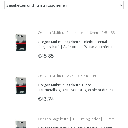
Oregon Multicut Sägekette | 1.6mm | 3/8 | 66
Oregon Multicut Sägekette | Bleibt dreimal
Treibglieder | M75LPX066E
länger scharf! | Auf normale Weise zu schärfen |
1.6mm | 3/8| 66 Treibglieder.
€45,85
Oregon Multicut M75LPX Kette | 60
Oregon Multicut Sägekette. Diese
Treibglieder | 1.6mm | 3/8 | M75LPX060E
Hartmetallsägekette von Oregon bleibt dreimal
länger scharf und ist auf normale Weise zu
€43,74
schärfen. Teilung: 3/8“ | Treibglieddecke: 1.6mm
| Länge: 60 Treibglieder.
Oregon Sägekette | 102 Treibglieder | 1.5mm