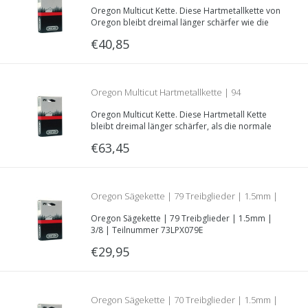
Oregon Multicut Kette. Diese Hartmetallkette von
Treibglieder | 1.5mm | .325 | M21LPX066E
Oregon bleibt dreimal länger schärfer wie die
herkömmlichen 21BPX066E Kette.
€40,85
Oregon Multicut Hartmetallkette | 94
Oregon Multicut Kette. Diese Hartmetall Kette
Treibglieder | 1.5mm | 3/8 | Teilnummer
bleibt dreimal länger schärfer, als die normale
73LPX094E Sägekette.
€63,45
M73LPX094E
Oregon Sägekette | 79 Treibglieder | 1.5mm |
Oregon Sägekette | 79 Treibglieder | 1.5mm |
3/8 | Teilnummer 73LPX079E
3/8 | Teilnummer 73LPX079E
€29,95
Oregon Sägekette | 70 Treibglieder | 1.5mm |