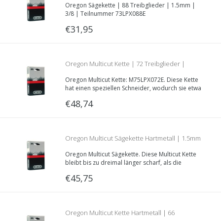
Oregon Sägekette | 88 Treibglieder | 1.5mm |
3/8 | Teilnummer 73LPX088E
3/8 | Teilnummer 73LPX088E
€31,95
Oregon Multicut Kette | 72 Treibglieder |
Oregon Multicut Kette: M75LPX072E. Diese Kette
1.6mm | 3/8 | Teilnummer M75LPX072E
hat einen speziellen Schneider, wodurch sie etwa
dreimal länger schärfer bleibt.
€48,74
Oregon Multicut Sägekette Hartmetall | 1.5mm
Oregon Multicut Sägekette. Diese Multicut Kette
| .325 | 76 Treibglieder | Teilenr. M21LPX076E
bleibt bis zu dreimal länger scharf, als die
herkömmlichen 21BPX Ketten.
€45,75
Oregon Multicut Kette Hartmetall | 66