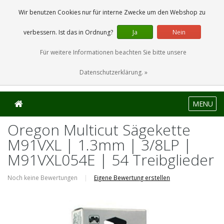
0 Artikel
Wir benutzen Cookies nur für interne Zwecke um den Webshop zu
verbessern. Ist das in Ordnung?
Ja
Nein
Für weitere Informationen beachten Sie bitte unsere
Datenschutzerklärung. »
MENU
Oregon Multicut Sägekette
M91VXL | 1.3mm | 3/8LP |
M91VXL054E | 54 Treibglieder
Noch keine Bewertungen
|
Eigene Bewertung erstellen