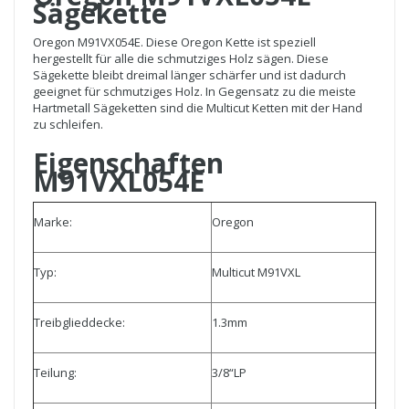
Sägekette
Oregon M91VX054E. Diese Oregon Kette ist speziell
hergestellt für alle die schmutziges Holz sägen. Diese
Sägekette bleibt dreimal länger schärfer und ist dadurch
geeignet für schmutziges Holz. In Gegensatz zu die meiste
Hartmetall Sägeketten sind die Multicut Ketten mit der Hand
zu schleifen.
Eigenschaften
M91VXL054E
Marke:
Oregon
Typ:
Multicut M91VXL
Treibglieddecke:
1.3mm
Teilung:
3/8“LP