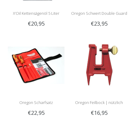
X’Oil Kettensägenöl 5 Liter
Oregon Schwert Double Guard
€20,95
€23,95
91 | 160SDEA074 | 40cm |
1.3mm | 3/8LP
Oregon Scharfsatz
Oregon Feilbock | nützlich
€22,95
€16,95
beim Schärfen im Wald!