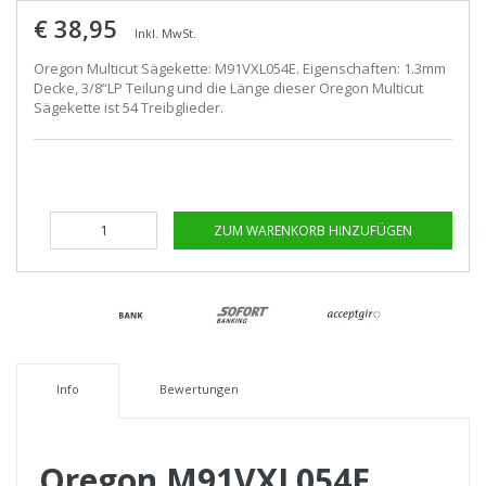
€ 38,95
Inkl. MwSt.
Oregon Multicut Sägekette: M91VXL054E. Eigenschaften: 1.3mm
Decke, 3/8“LP Teilung und die Länge dieser Oregon Multicut
Sägekette ist 54 Treibglieder.
ZUM WARENKORB HINZUFÜGEN
Info
Bewertungen
Oregon M91VXL054E