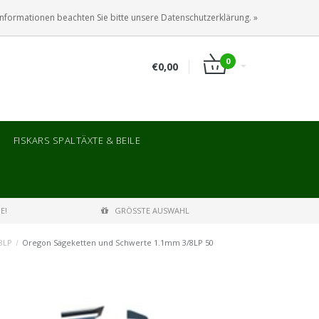
ANMELDEN
KUNDENKONTO ANLEGEN
Informationen beachten Sie bitte unsere Datenschutzerklärung. »
0
€0,00
FISKARS SPALTÄXTE & BEILE
E!
GRÖSSTE AUSWAHL
8LP
/
Oregon Sägeketten und Schwerte 1.1mm 3/8LP 50