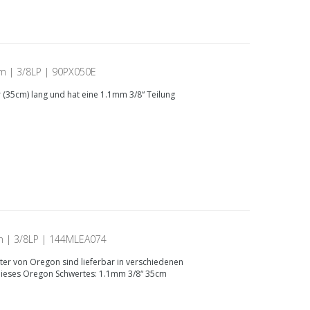
mm | 3/8LP | 90PX050E
r (35cm) lang und hat eine 1.1mm 3/8“ Teilung
m | 3/8LP | 144MLEA074
ter von Oregon sind lieferbar in verschiedenen
dieses Oregon Schwertes: 1.1mm 3/8“ 35cm