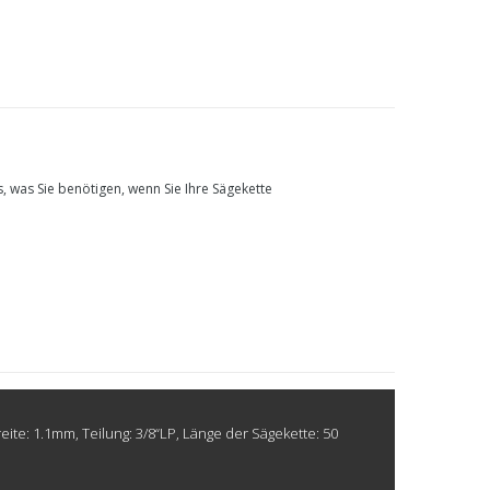
s, was Sie benötigen, wenn Sie Ihre Sägekette
te: 1.1mm, Teilung: 3/8“LP, Länge der Sägekette: 50