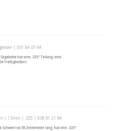
glieder | 501 84 07-64
ägekette hat eine .325“ Teilung; eine
4 Treibgliedern.
m | 1.5mm | .325 | 508 91 21 64
Schwert ist 38 Zentimeter lang, hat eine .325“