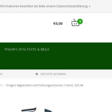
ANMELDEN
KUNDENKONTO ANLEGEN
Informationen beachten Sie bitte unsere Datenschutzerklärung. »
0
€0,00
FISKARS SPALTÄXTE & BEILE
E!
GRÖSSTE AUSWAHL
25
/
Oregon Sägeketten und Führungsschienen 1.5mm .325 64