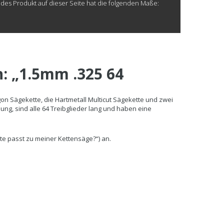
edes Produkt auf dieser Seite hat die folgenden Maße:
: „1.5mm .325 64
on Sägekette, die Hartmetall Multicut Sägekette und zwei
ung, sind alle 64 Treibglieder lang und haben eine
e passt zu meiner Kettensäge?“) an.