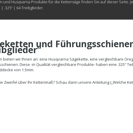
 und Husqvarna Produkte für die Kettensäge finden Sie auf dieser Seite. J
| .325“ | 64 Treibglieder.
eketten und Führungsschienen
ibglieder“
n bieten wir Ihnen an: eine Husqvarna Sägekette, eine vergleichbare Oreg
schienen. Diese -in Qualität vergleichbare Produkte- haben eine .325“ Teil
eddecke von 1.5mm.
e Zweifel über Ihr Kettenmaß? Schau dann unsere Anleitung („Welche Kett