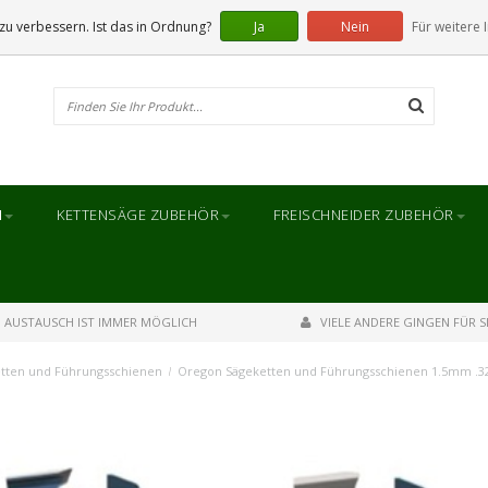
u verbessern. Ist das in Ordnung?
Ja
Nein
Für weitere 
N
KETTENSÄGE ZUBEHÖR
FREISCHNEIDER ZUBEHÖR
AUSTAUSCH IST IMMER MÖGLICH
VIELE ANDERE GINGEN FÜR SI
tten und Führungsschienen
/
Oregon Sägeketten und Führungsschienen 1.5mm .3