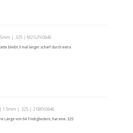
 1.5mm | .325 | M21LPX064E
tte bleibt 3 mal länger scharf durch extra
 | 1.5mm | .325 | 21BPX064E
e Länge von 64 Treibgliedern, hat eine .325