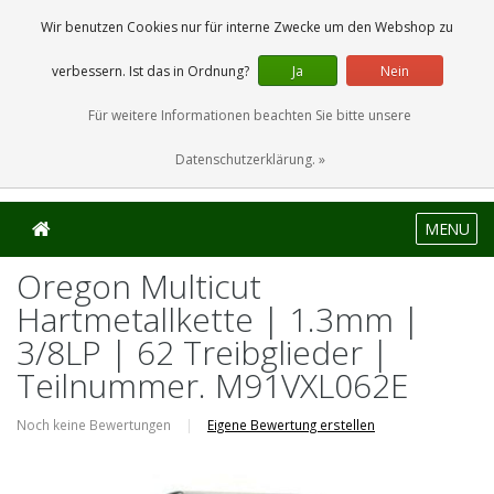
0 Artikel
Wir benutzen Cookies nur für interne Zwecke um den Webshop zu
verbessern. Ist das in Ordnung?
Ja
Nein
Für weitere Informationen beachten Sie bitte unsere
Datenschutzerklärung. »
MENU
Oregon Multicut
Hartmetallkette | 1.3mm |
3/8LP | 62 Treibglieder |
Teilnummer. M91VXL062E
Noch keine Bewertungen
|
Eigene Bewertung erstellen