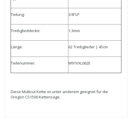
Teilung:
3/8“LP
Treibglieddecke:
1.3mm
Länge:
62 Treibglieder | 45cm
Teilenummer:
M91VXL062E
Diese Multicut Kette ist unter anderem geeignet für die
Oregon CS1500 Kettensäge.