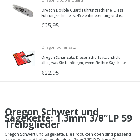
Oregon Double Guard
Oregon Double Guard Führungsschiene. Diese
Schwert/Führungsschiene | 45cm | 1.3mm |
Führungsschiene ist 45 Zentimeter lang und ist
lieferbar in verschiedenen Schienenaufnahmen.
€25,95
Treibglieddecke: 1.3mm, Teilung: 3/8“LP.
3/8LP | 180SDEA095
Oregon Scharfsatz
Oregon Schärfsatz. Dieser Schärfsatz enthält
alles, was Sie benötigen, wenn Sie Ihre Sägekette
warten wollen.
€22,95
Oregon Schwert und
Sägekette: 1.3mm 3/8“LP 59
Treibglieder
Oregon Schwert und Sägekette. Die Produkten oben sind passend
zueinander und haben beide eine 1.3mm 3/8“LP Teilung. Die