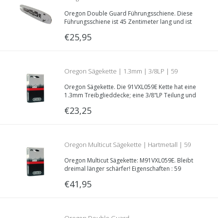
Oregon Double Guard Führungsschiene. Diese
Schwert/Führungsschiene | 45cm | 1.3mm |
Führungsschiene ist 45 Zentimeter lang und ist
lieferbar in verschiedenen Schienenaufnahmen.
€25,95
Treibglieddecke: 1.3mm, Teilung: 3/8“LP.
3/8LP | 180SDEA041
Oregon Sägekette | 1.3mm | 3/8LP | 59
Oregon Sägekette. Die 91VXL059E Kette hat eine
Treibglieder | Teilnummer. 91VXL059E
1.3mm Treibglieddecke; eine 3/8“LP Teilung und
ist 59 Treibglieder lang (etwa 45 Zentimeter).
€23,25
Oregon Multicut Sägekette | Hartmetall | 59
Oregon Multicut Sägekette: M91VXL059E. Bleibt
Treibglieder | 1.3mm | 3/8LP | Teilnummer.
dreimal länger schärfer! Eigenschaften : 59
Treibglieder; 3/8“LP Teilung; 1.3mm
€41,95
Treibglieddecke.
M91VXL059E