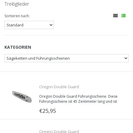
Treibglieder
Sortieren nach:
KATEGORIEN
Oregon Double Guard
Oregon Double Guard Führungsschiene. Diese
Schwert/Führungsschiene | 45cm | 1.3mm |
Führungsschiene ist 45 Zentimeter lang und ist
lieferbar in verschiedenen Schienenaufnahmen.
€25,95
Treibglieddecke: 1.3mm, Teilung: 3/8“LP.
3/8LP | 180SDEA318
Oregon Double Guard