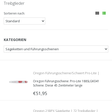
Treibglieder
Sortieren nach:
KATEGORIEN
Oregon Führungsschiene/Schwert Pro-Lite |
Oregon Führungsschiene: Pro-Lite 188SLGK041
45cm | 1.5mm | .325 | 188SLGK041
Schiene. Diese 45 Zentimeter lange
Führungsschiene hat eine Nutzbreite von 1.5mm,
€51,95
eine .325“ Teilung und ist lieferbar mit
verschiedenen Schienenaufnahmen.
Oregon 21BPX Sägekette | 72 Treibglieder |