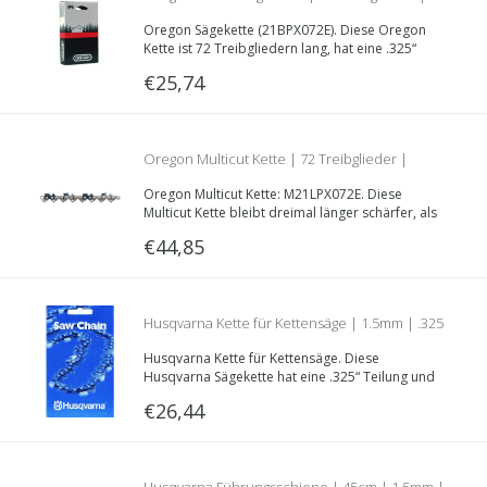
Oregon Sägekette (21BPX072E). Diese Oregon
1.5mm | .325 | 21BPX072E
Kette ist 72 Treibgliedern lang, hat eine .325“
Teilung und eine Treibglieddecke von 1.5mm.
€25,74
Oregon Multicut Kette | 72 Treibglieder |
Oregon Multicut Kette: M21LPX072E. Diese
1.5mm | .325 | M21LPX072E
Multicut Kette bleibt dreimal länger schärfer, als
die meisten herkömmlichen Sägeketten und ist
€44,85
mit der Hand zu schärfen!
Husqvarna Kette für Kettensäge | 1.5mm | .325
Husqvarna Kette für Kettensäge. Diese
| 72 Treibglieder | 501 84 07-72
Husqvarna Sägekette hat eine .325“ Teilung und
eine Treibglieddecke von 1.5mm. Die Länge
€26,44
beträgt 72 Treibglieder.