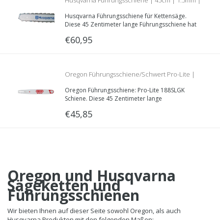
Husqvarna Führungsschiene | 45cm | 1.5mm |
Husqvarna Führungsschiene für Kettensäge.
.325 | 508 91 21 72
Diese 45 Zentimeter lange Führungsschiene hat
eine Nutzbreite von 1.5mm und eine .325“
€60,95
Teilung.
Oregon Führungsschiene/Schwert Pro-Lite |
Oregon Führungsschiene: Pro-Lite 188SLGK
45cm | 1.5mm | .325 | 188SLGK095
Schiene. Diese 45 Zentimeter lange
Führungsschiene hat eine Nutzbreite von 1.5mm,
€45,85
eine .325“ Teilung und ist lieferbar mit
verschiedenen Schienenaufnahmen.
Oregon und Husqvarna
Sägeketten und
Führungsschienen
Wir bieten Ihnen auf dieser Seite sowohl Oregon, als auch
Husqvarna Produkten mit den folgenden Maßen: