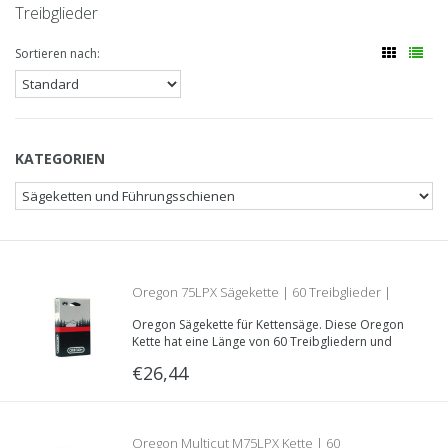
Treibglieder
Sortieren nach:
KATEGORIEN
Oregon 75LPX Sägekette | 60 Treibglieder |
Oregon Sägekette für Kettensäge. Diese Oregon
1.6mm | 3/8 | 75LPX060E
Kette hat eine Länge von 60 Treibgliedern und
hat eine Schnittlänge von 40 Zentimetern.
€26,44
Treibglieddecke: 1.6mm; Teilung: 3/8“
Oregon Multicut M75LPX Kette | 60