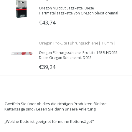
Oregon Multicut Sägekette. Diese
Treibglieder | 1.6mm | 3/8 | M75LPX060E
Hartmetallsägekette von Oregon bleibt dreimal
länger scharf und ist auf normale Weise zu
€43,74
schärfen. Teilung: 3/8“ | Treibglieddecke: 1.6mm
| Länge: 60 Treibglieder.
Oregon Pro-Lite Führungsschiene| 1.6mm |
Oregon Führungsschiene: Pro-Lite 163SLHD025.
3/8 | 40cm |163SLHD025 | Passend für Stihl
Diese Oregon Schiene mit D025
Schienenaufnahme ist verfügbar für Stihl
€39,24
Kettensägen mit einer 1.6mm 3/8“
Kette/Kettenrad.
Zweifeln Sie über ob dies die richtigen Produkten für Ihre
Kettensäge sind? Lesen Sie dann unsere Anleitung!
„Welche Kette ist geeignet für meine Kettensäge?“