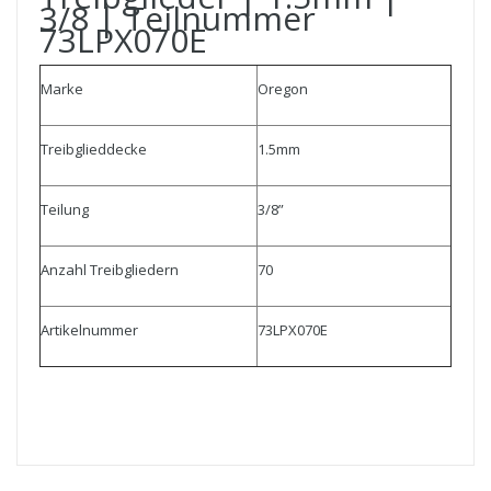
3/8 | Teilnummer
73LPX070E
Marke
Oregon
Treibglieddecke
1.5mm
Teilung
3/8”
Anzahl Treibgliedern
70
Artikelnummer
73LPX070E