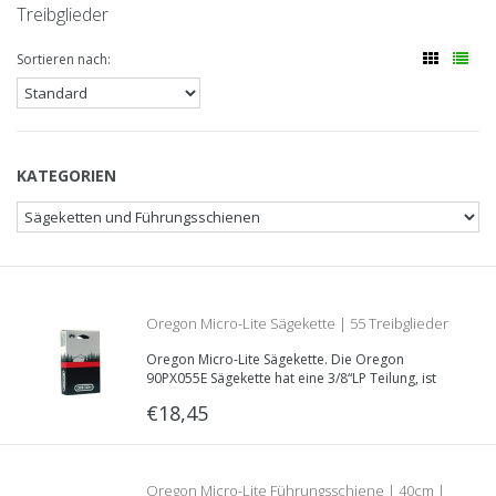
Treibglieder
Sortieren nach:
KATEGORIEN
Oregon Micro-Lite Sägekette | 55 Treibglieder
Oregon Micro-Lite Sägekette. Die Oregon
| 1.1mm | 3/8LP | Teilnummer. 90PX055E
90PX055E Sägekette hat eine 3/8“LP Teilung, ist
40 Zentimeter lang und hat eine Treibglieddecke
€18,45
von 1.1 Millimeter.
Oregon Micro-Lite Führungsschiene | 40cm |