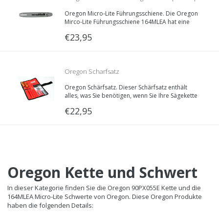
Oregon Micro-Lite Führungsschiene. Die Oregon
1.1mm | 3/8LP | 164MLEA041
Mirco-Lite Führungsschiene 164MLEA hat eine
1.1mm Nutzbreite, 3/8“LP Teilung und ist 40
€23,95
Zentimeter lang.
Oregon Scharfsatz
Oregon Schärfsatz. Dieser Schärfsatz enthält
alles, was Sie benötigen, wenn Sie Ihre Sägekette
warten wollen.
€22,95
Oregon Kette und Schwert
In dieser Kategorie finden Sie die Oregon 90PX055E Kette und die
164MLEA Micro-Lite Schwerte von Oregon. Diese Oregon Produkte
haben die folgenden Details: