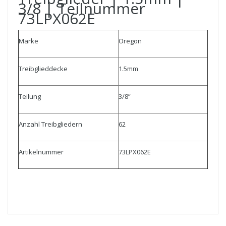
3/8 | Teilnummer
73LPX062E
Marke
Oregon
Treibglieddecke
1.5mm
Teilung
3/8”
Anzahl Treibgliedern
62
Artikelnummer
73LPX062E