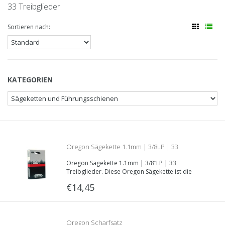
33 Treibglieder
Sortieren nach:
KATEGORIEN
Oregon Sägekette 1.1mm | 3/8LP | 33
Oregon Sägekette 1.1mm | 3/8“LP | 33
Treibglieder | Artikelnummer 90PX033E
Treibglieder. Diese Oregon Sägekette ist die
kleinste Sägekette, die wir Ihnen anbieten.
€14,45
Oregon Scharfsatz