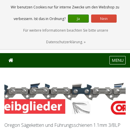
0 Artikel
Wir benutzen Cookies nur für interne Zwecke um den Webshop zu
verbessern. Ist das in Ordnung?
Ja
Nein
Für weitere Informationen beachten Sie bitte unsere
Datenschutzerklärung. »
MENU
Oregon Sägeketten und Führungsschienen 1.1mm 3/8LP