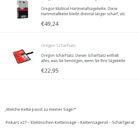
Oregon Multicut Hartmetallsägekette. Diese
| .325 | 78 Treibglieder | Teilnummer
Hartmetallkette bleibt dreimal länger scharf, als
normale Sägeketten.
€49,24
M21LPX078E
Oregon Scharfsatz
Oregon Schärfsatz. Dieser Schärfsatz enthält
alles, was Sie benötigen, wenn Sie Ihre Sägekette
warten wollen.
€22,95
„Welche Kette passt zu meiner Säge?“
-Fiskars x27 – Elektrischen Kettensäge – Kettensägenöl – Schärfgerat