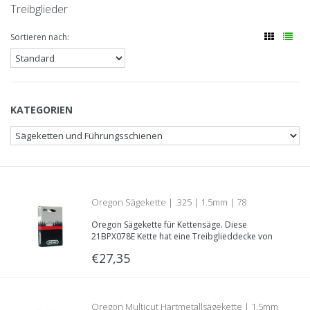
Treibglieder
Sortieren nach:
KATEGORIEN
Oregon Sägekette | .325 | 1.5mm | 78
Oregon Sägekette für Kettensäge. Diese
Treibglieder | Teilnummer 21BPX078E
21BPX078E Kette hat eine Treibglieddecke von
1.5mm, eine .325“ Teilung und eine Länge von 78
€27,35
Treibgliedern.
Oregon Multicut Hartmetallsägekette | 1.5mm