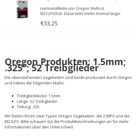
Hartmetallkette von Oregon: Multicut
.325 | 52 Treibglieder | M21LPX052E
M21LPX052E. Diese Kette bleibt dreimal länger
schärfer durch eine spezielle Legierung in dem
€33,25
Schneider.
Oregon Produkten: 1.5mm;
.325“; 52 Treibglieder
Die obenstehenden Sägeketten sind beide produziert durch Oregon
und haben die folgenden Maße:
Treibglieddecke: 1.5mm
Länge: 52 Treibglieder
Teilung: .325
Wir bieten Ihnen zwei Typen Oregon Sägeketten: die 21BPX und die
M21LPX. Bitte schauen Sie die Produktbeschreibungen an für mehr
Informationen über den Unterschied.