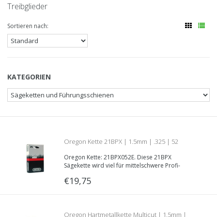
Treibglieder
Sortieren nach:
KATEGORIEN
Oregon Kette 21BPX | 1.5mm | .325 | 52
Oregon Kette: 21BPX052E. Diese 21BPX
Treibglieder | 21BPX052E
Sägekette wird viel für mittelschwere Profi-
Kettensägen verwendet. Sie hat eine .325” Teilung
€19,75
in Kombinationen mit einer Treibglieddecke von
1.5mm
Oregon Hartmetallkette Multicut | 1.5mm |