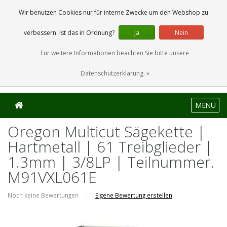
0 Artikel
Wir benutzen Cookies nur für interne Zwecke um den Webshop zu
verbessern. Ist das in Ordnung?
Ja
Nein
Für weitere Informationen beachten Sie bitte unsere
Datenschutzerklärung. »
MENU
Oregon Multicut Sägekette |
Hartmetall | 61 Treibglieder |
1.3mm | 3/8LP | Teilnummer.
M91VXL061E
Noch keine Bewertungen
|
Eigene Bewertung erstellen