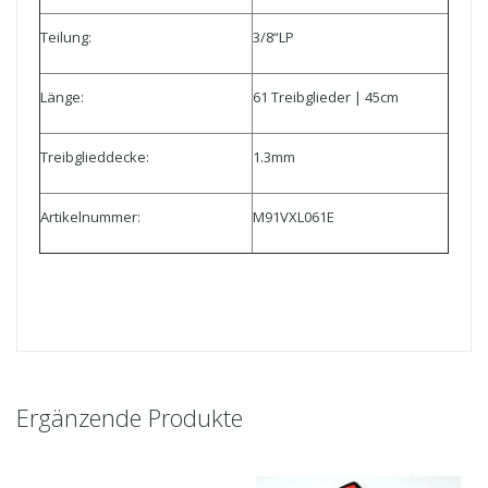
Teilung:
3/8“LP
Länge:
61 Treibglieder | 45cm
Treibglieddecke:
1.3mm
Artikelnummer:
M91VXL061E
Ergänzende Produkte