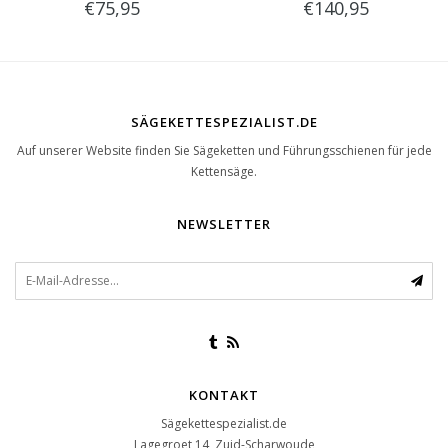
€75,95
€140,95
Gehörschutz und Visier
AUX-Anschluss
SÄGEKETTESPEZIALIST.DE
Auf unserer Website finden Sie Sägeketten und Führungsschienen für jede
Kettensäge.
NEWSLETTER
KONTAKT
Sägekettespezialist.de
Lagegroet 14, Zuid-Scharwoude