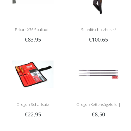
Fiskars X36 Spaltaxt |
Schnittschutzhose /
€83,95
€100,65
meistverkaufte Spaltaxt!
Schnittschutzlatzhose Sip 1RG1 |
Teilenummer 1050-
Oregon Scharfsatz
Oregon Kettensägefeile |
€22,95
€8,50
Rundfeile