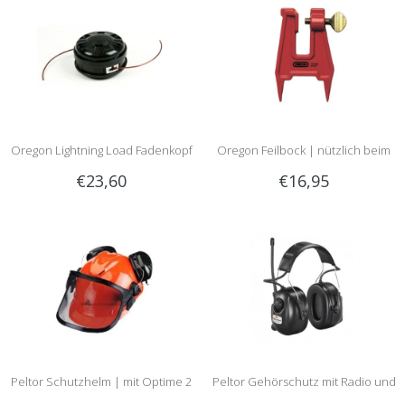
Oregon Lightning Load Fadenkopf
Oregon Feilbock | nützlich beim
€23,60
€16,95
| Montage mit Bolze | Passt 95
Schärfen im Wald!
Prozent der Freischneider
Peltor Schutzhelm | mit Optime 2
Peltor Gehörschutz mit Radio und