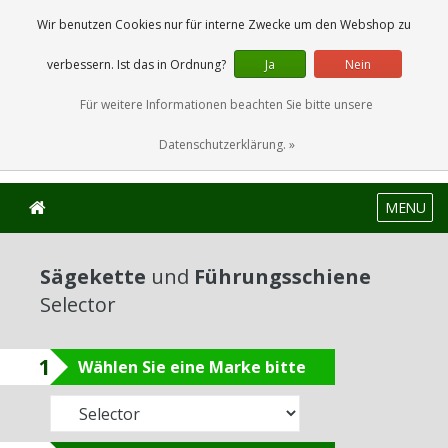
0 Artikel
Wir benutzen Cookies nur für interne Zwecke um den Webshop zu
verbessern. Ist das in Ordnung?
Ja
Nein
Für weitere Informationen beachten Sie bitte unsere
Datenschutzerklärung. »
MENU
Sägekette
und
Führungsschiene
Selector
1
Wählen Sie eine Marke bitte