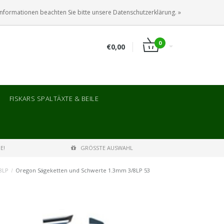
ANMELDEN
KUNDENKONTO ANLEGEN
Informationen beachten Sie bitte unsere Datenschutzerklärung. »
0
€0,00
FISKARS SPALTÄXTE & BEILE
E!
GRÖSSTE AUSWAHL
8LP
/
Oregon Sägeketten und Schwerte 1.3mm 3/8LP 53