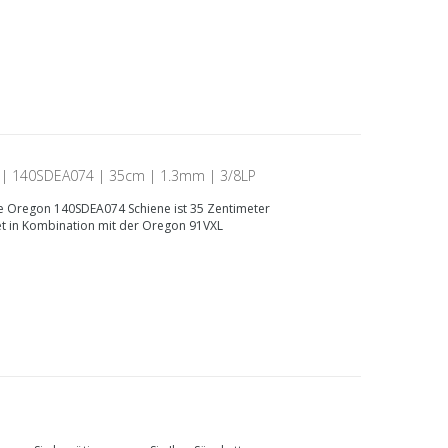
 | 140SDEA074 | 35cm | 1.3mm | 3/8LP
 Oregon 140SDEA074 Schiene ist 35 Zentimeter
et in Kombination mit der Oregon 91VXL