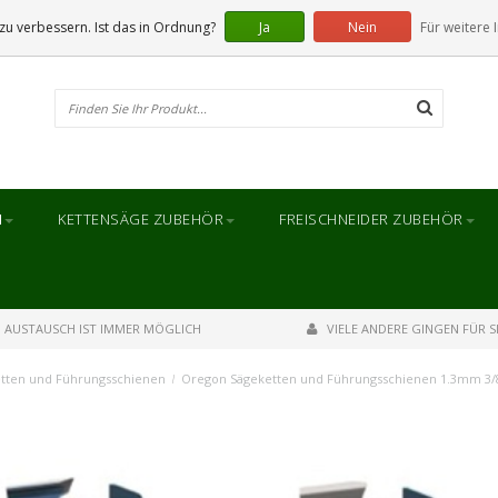
u verbessern. Ist das in Ordnung?
Ja
Nein
Für weitere 
N
KETTENSÄGE ZUBEHÖR
FREISCHNEIDER ZUBEHÖR
AUSTAUSCH IST IMMER MÖGLICH
VIELE ANDERE GINGEN FÜR SI
tten und Führungsschienen
/
Oregon Sägeketten und Führungsschienen 1.3mm 3/