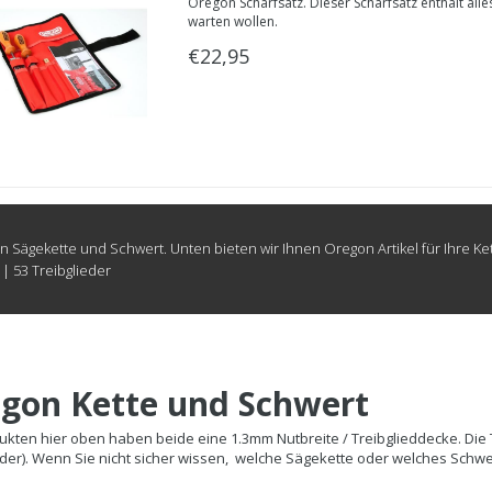
Oregon Schärfsatz. Dieser Schärfsatz enthält alle
warten wollen.
€22,95
 Sägekette und Schwert. Unten bieten wir Ihnen Oregon Artikel für Ihre K
 | 53 Treibglieder
gon Kette und Schwert
ukten hier oben haben beide eine 1.3mm Nutbreite / Treibglieddecke. Die Te
eder). Wenn Sie nicht sicher wissen, welche Sägekette oder welches Schwe