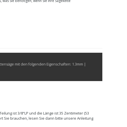
s, was Sie benötigen, wenn Sie Ihre Sägekette
ettensäge mit den folgenden Eigenschaften: 1.3mm |
ilung ist 3/8“LP und die Länge ist 35 Zentimeter (53
rt Sie brauchen, lesen Sie dann bitte unsere Anleitung