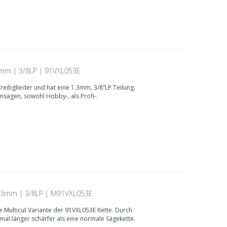
.3mm | 3/8LP | 91VXL053E
reibglieder und hat eine 1.3mm, 3/8“LP Teilung.
ensägen, sowohl Hobby-, als Profi-.
| 1.3mm | 3/8LP | M91VXL053E
ie Multicut Variante der 91VXL053E Kette. Durch
imal länger schärfer als eine normale Sägekette.