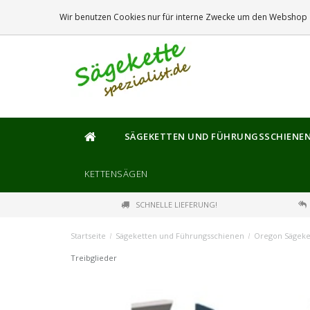
DIE
GRÖSSTE
AUSWAHL AN SÄGEKETTEN UND FÜHRUNGSSCHIENEN
Wir benutzen Cookies nur für interne Zwecke um den Webshop z
SÄGEKETTEN UND FÜHRUNGSSCHIENE
KETTENSÄGEN
SCHNELLE LIEFERUNG!
Startseite
/
Sägeketten und Führungsschienen
/
Oregon Sägeke
Treibglieder