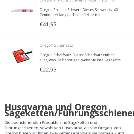
Oregon Pro-Lite Schwert | 40cm | 1.5mm |
Oregon Pro-Lite Schwert. Dieses Schwert ist 40
.325 | 168SLGK095
Zentimeter lang und ist lieferbar mit
verschiedenen Schienenaufnahmen. Nutzbreite:
€41,95
1.5mm; Teilung: .325“
Oregon Scharfsatz
Oregon Schärfsatz. Dieser Schärfsatz enthält
alles, was Sie benötigen, wenn Sie Ihre Sägekette
warten wollen.
€22,95
Husqvarna und Oregon
Sägeketten/Führungsschiene
Die obenstehenden Produkte sind Sägeketten und
Führungsschienen, sowohl von Husqvarna, als von Oregon. Von
Oregon bieten wir Ihnen zwei Kettensägetypen: die normale,- und