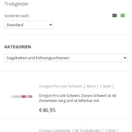
Treibglieder
Sortieren nach:
KATEGORIEN
Oregon Pro-Lite Schwert | 40cm | 1.5mm |
Oregon Pro-Lite Schwert. Dieses Schwert ist 40
.325 | 168SLGK041
Zentimeter lang und ist lieferbar mit
verschiedenen Schienenaufnahmen. Nutzbreite:
€46,95
1.5mm; Teilung: .325“
Oregon Sägekette | 66 Treibglieder | 1.5mm |