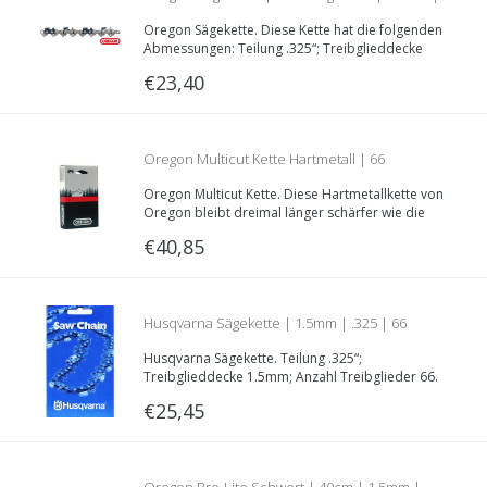
Oregon Sägekette. Diese Kette hat die folgenden
.325 | 21BPX066E
Abmessungen: Teilung .325“; Treibglieddecke
1.5mm; Länge 66 Treibgliedern.
€23,40
Oregon Multicut Kette Hartmetall | 66
Oregon Multicut Kette. Diese Hartmetallkette von
Treibglieder | 1.5mm | .325 | M21LPX066E
Oregon bleibt dreimal länger schärfer wie die
herkömmlichen 21BPX066E Kette.
€40,85
Husqvarna Sägekette | 1.5mm | .325 | 66
Husqvarna Sägekette. Teilung .325“;
Treibglieder | 501 84 07-66
Treibglieddecke 1.5mm; Anzahl Treibglieder 66.
€25,45