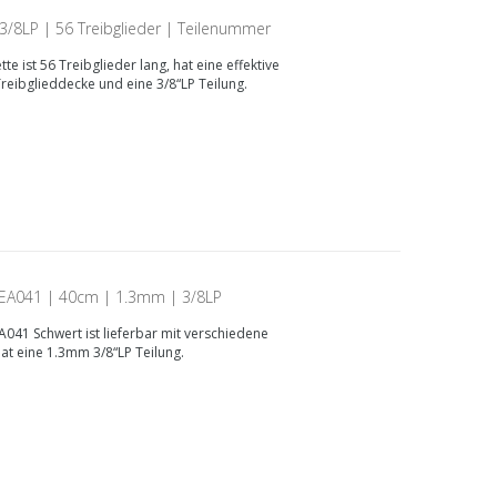
/8LP | 56 Treibglieder | Teilenummer
 ist 56 Treibglieder lang, hat eine effektive
reibglieddecke und eine 3/8“LP Teilung.
EA041 | 40cm | 1.3mm | 3/8LP
41 Schwert ist lieferbar mit verschiedene
at eine 1.3mm 3/8“LP Teilung.