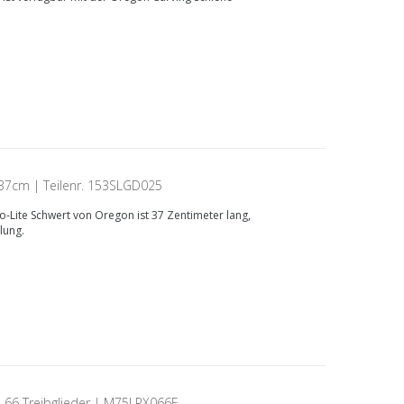
 37cm | Teilenr. 153SLGD025
o-Lite Schwert von Oregon ist 37 Zentimeter lang,
lung.
| 66 Treibglieder | M75LPX066E