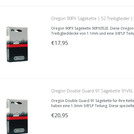
Oregon 90PX Sägekette | 52 Treibglieder 
Oregon 90PX Sägekette 90PX052E. Diese Oregon S
Treibglieddecke von 1.1mm und eine 3/8“LP Teil
€17,95
Oregon Double Guard 91 Sägekette 91VXL 
Oregon Double Guard 91 Sägekette für Ihre Ket
Treibglieder
haben eine 1.3mm 3/8“LP Teilung. Diese spezielle 
€20,95