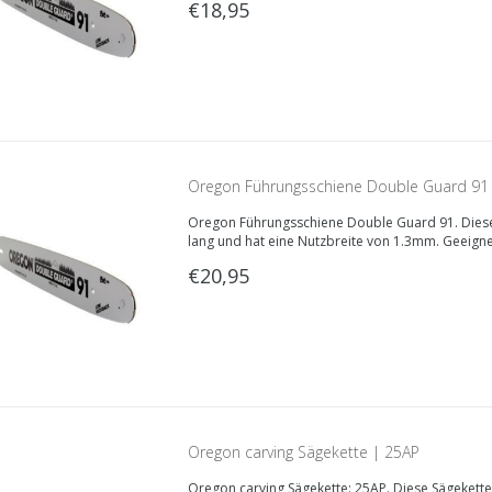
€18,95
Oregon Führungsschiene Double Guard 91
Oregon Führungsschiene Double Guard 91. Diese
lang und hat eine Nutzbreite von 1.3mm. Geeign
Sägekette.
€20,95
Oregon carving Sägekette | 25AP
Oregon carving Sägekette: 25AP. Diese Sägekette