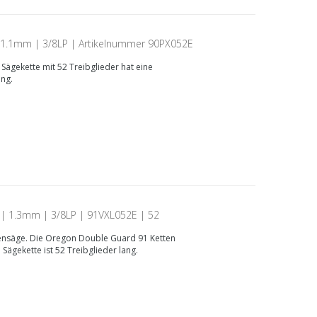
| 1.1mm | 3/8LP | Artikelnummer 90PX052E
ägekette mit 52 Treibglieder hat eine
ung.
| 1.3mm | 3/8LP | 91VXL052E | 52
tensäge. Die Oregon Double Guard 91 Ketten
Sägekette ist 52 Treibglieder lang.