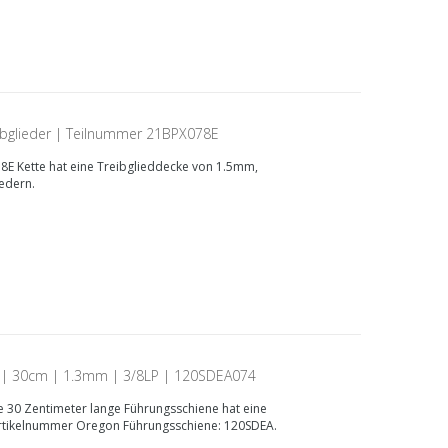
ibglieder | Teilnummer 21BPX078E
8E Kette hat eine Treibglieddecke von 1.5mm,
iedern.
 | 30cm | 1.3mm | 3/8LP | 120SDEA074
 30 Zentimeter lange Führungsschiene hat eine
Artikelnummer Oregon Führungsschiene: 120SDEA.