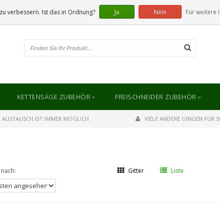
u verbessern. Ist das in Ordnung?
Ja
Nein
Für weitere 
KETTENSÄGE ZUBEHÖR
FREISCHNEIDER ZUBEHÖR
AUSTAUSCH IST IMMER MÖGLICH
VIELE ANDERE GINGEN FÜR SI
 nach:
Gitter
Liste