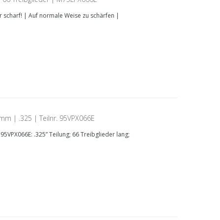
r scharf! | Auf normale Weise zu schärfen |
3mm | .325 | Teilnr. 95VPX066E
5VPX066E: .325” Teilung; 66 Treibglieder lang;