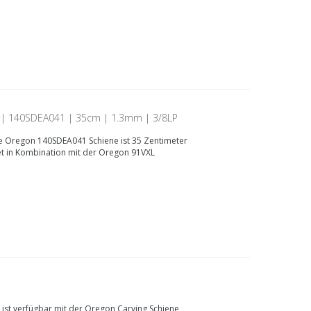
 | 140SDEA041 | 35cm | 1.3mm | 3/8LP
 Oregon 140SDEA041 Schiene ist 35 Zentimeter
et in Kombination mit der Oregon 91VXL
 ist verfügbar mit der Oregon Carving Schiene