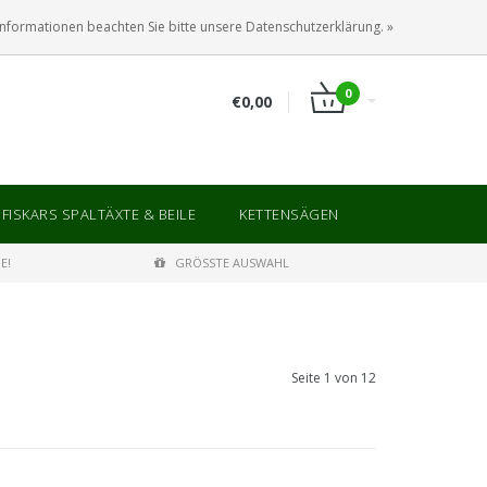
ANMELDEN
KUNDENKONTO ANLEGEN
Informationen beachten Sie bitte unsere Datenschutzerklärung. »
0
€0,00
FISKARS SPALTÄXTE & BEILE
KETTENSÄGEN
E!
GRÖSSTE AUSWAHL
Seite 1 von 12