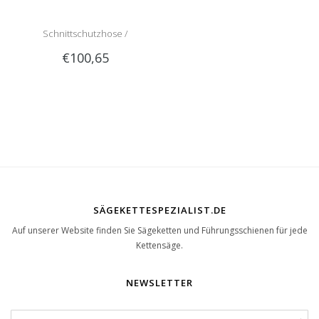
Schnittschutzhose /
€100,65
Schnittschutzlatzhose Sip
1RG1 | Teilenummer 1050-
SÄGEKETTESPEZIALIST.DE
Auf unserer Website finden Sie Sägeketten und Führungsschienen für jede
Kettensäge.
NEWSLETTER