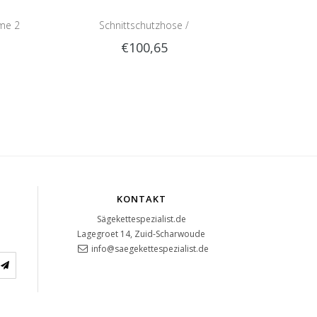
ime 2
Schnittschutzhose /
€100,65
Schnittschutzlatzhose Sip 1RG1 |
Teilenummer 1050-
KONTAKT
Sägekettespezialist.de
Lagegroet 14, Zuid-Scharwoude
info@saegekettespezialist.de