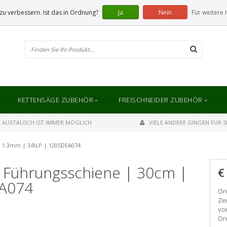
u verbessern. Ist das in Ordnung?
Ja
Nein
Für weitere 
KETTENSÄGE ZUBEHÖR
FREISCHNEIDER ZUBEHÖR
AUSTAUSCH IST IMMER MÖGLICH
VIELE ANDERE GINGEN FÜR SI
 1.3mm | 3/8LP | 120SDEA074
 Führungsschiene | 30cm |
€
EA074
Or
Ze
vo
Or