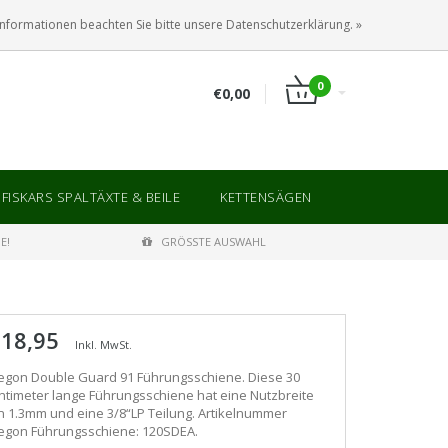
ANMELDEN
KUNDENKONTO ANLEGEN
Informationen beachten Sie bitte unsere Datenschutzerklärung. »
0
€0,00
FISKARS SPALTÄXTE & BEILE
KETTENSÄGEN
E!
GRÖSSTE AUSWAHL
 18,95
Inkl. MwSt.
egon Double Guard 91 Führungsschiene. Diese 30
ntimeter lange Führungsschiene hat eine Nutzbreite
n 1.3mm und eine 3/8“LP Teilung. Artikelnummer
egon Führungsschiene: 120SDEA.