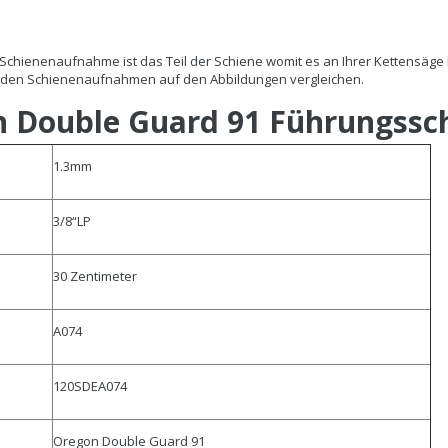
chienenaufnahme ist das Teil der Schiene womit es an Ihrer Kettensäge 
t den Schienenaufnahmen auf den Abbildungen vergleichen.
 Double Guard 91 Führungssc
1.3mm
3/8“LP
30 Zentimeter
A074
120SDEA074
Oregon Double Guard 91