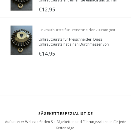
Unkrautbürste entfernen Sie einfach und schnell
Unkraut mit Ihrer Motorsense. Die Unkrautbürste
€12,95
ist universell und passt für jede Motorsense.
Unkrautbürste für Freischneider 200mm (mit
Unkrautbürste für Freischneider. Diese
Reduzierringen)
Unkrautbürste hat einen Durchmesser von
200mm und ist dadurch geeignet für schwere
€14,95
Freischneider ab 40cc. Mit dieser Unkrautbürste
entfernen Sie das Wildkraut, ohne Gift!
SÄGEKETTESPEZIALIST.DE
Auf unserer Website finden Sie Sägeketten und Führungsschienen für jede
Kettensäge.