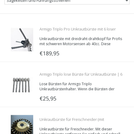
Armigo Triplo Pro Unkrautbürste mit 6 loser
Unkrautbürste mit dreidraht-drahtkopf für Profis
Bürste
mit schweren Motorsensen ab 40cc. Diese
Unkrautbürste besteht aus einem Bürstenhalter,
€189,95
womit Sie einzelne Unkrautbürste verwenden.
Armigo Triplo lose Bürste für Unkrautbürste | 6
Lose Bürsten für Armigo Triplo
Stücke
Unkrautbürstenhalter. Wenn die Bürsten der
Armigo Triplo Unkrautbürste abgenutzt sind,
€25,95
können Sie diese damit ersetzen. Verpackt pro 6
Stück.
Unkrautbürste für Freischneider (mit
Unkrautbürste für Freischneider. Mit dieser
Reduzierringe)