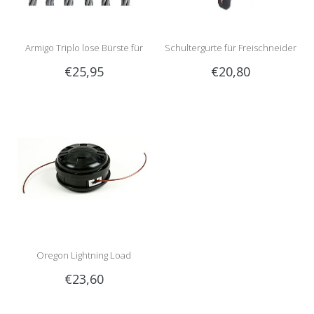
Armigo Triplo lose Bürste für
Schultergurte für Freischneider
€25,95
€20,80
Unkrautbürste | 6 Stücke
Semi-Professionell
Oregon Lightning Load
€23,60
Fadenkopf | Montage mit Bolze