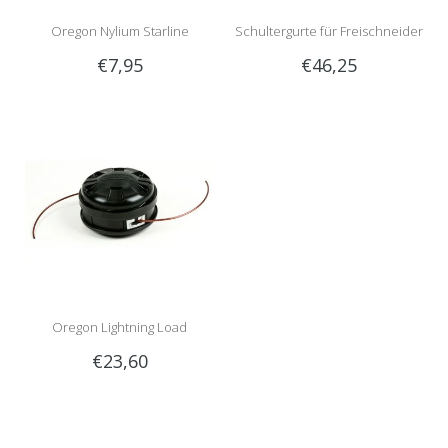
Oregon Nylium Starline
Schultergurte für Freischneider
€7,95
€46,25
Mähfade | 15 Meter Rolle
Professionell
Oregon Lightning Load
€23,60
Fadenkopf | Montage mit Bolze
| Passt 95 Prozent der