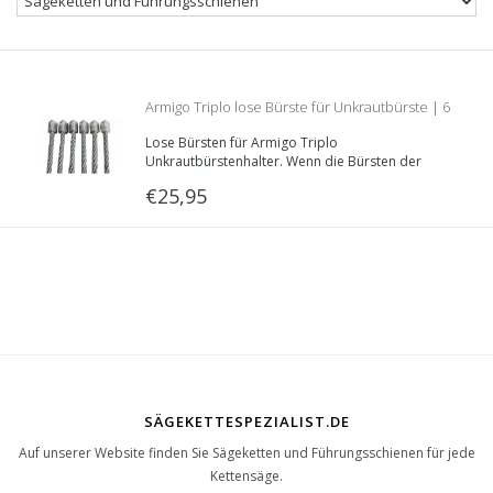
Armigo Triplo lose Bürste für Unkrautbürste | 6
Lose Bürsten für Armigo Triplo
Stücke
Unkrautbürstenhalter. Wenn die Bürsten der
Armigo Triplo Unkrautbürste abgenutzt sind,
€25,95
können Sie diese damit ersetzen. Verpackt pro 6
Stück.
SÄGEKETTESPEZIALIST.DE
Auf unserer Website finden Sie Sägeketten und Führungsschienen für jede
Kettensäge.