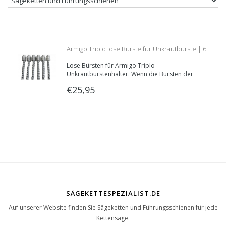
Armigo Triplo lose Bürste für Unkrautbürste | 6
Lose Bürsten für Armigo Triplo
Stücke
Unkrautbürstenhalter. Wenn die Bürsten der
Armigo Triplo Unkrautbürste abgenutzt sind,
€25,95
können Sie diese damit ersetzen. Verpackt pro 6
Stück.
SÄGEKETTESPEZIALIST.DE
Auf unserer Website finden Sie Sägeketten und Führungsschienen für jede
Kettensäge.