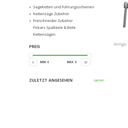
Sägeketten und Führungsschienen
Kettensäge Zubehör
Freischneider Zubehör
Fiskars Spaltäxte & Beile
Kettensägen
Armigo 
PREIS
Unkra
MIN: €
MAX: €
0
30
ZULETZT ANGESEHEN
Löschen