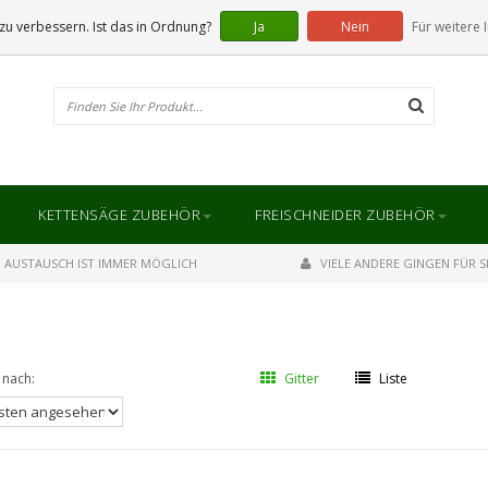
u verbessern. Ist das in Ordnung?
Ja
Nein
Für weitere 
KETTENSÄGE ZUBEHÖR
FREISCHNEIDER ZUBEHÖR
AUSTAUSCH IST IMMER MÖGLICH
VIELE ANDERE GINGEN FÜR SI
 nach:
Gitter
Liste