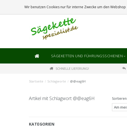
DIE
GRÖSSTE
AUSWAHL AN SÄGEKETTEN UND FÜHRUNGSSCHIENEN
Wir benutzen Cookies nur für interne Zwecke um den Webshop z
SÄGEKETTEN UND FÜHRUNGSSCHIENEN
SCHNELLE LIEFERUNG!
Startseite
/
Schlagworte
/
@@eag6H
Artikel mit Schlagwort @@eag6H
Sortieren
KATEGORIEN