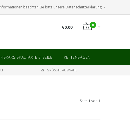
ANMELDEN
KUNDENKONTO ANLEGEN
Informationen beachten Sie bitte unsere Datenschutzerklärung. »
0
€0,00
FISKARS SPALTÄXTE & BEILE
KETTENSÄGEN
E!
GRÖSSTE AUSWAHL
Seite 1 von 1