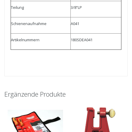
Teilung
3/8“LP
Schienenaufnahme
A041
Artikelnummern
180SDEA041
Ergänzende Produkte