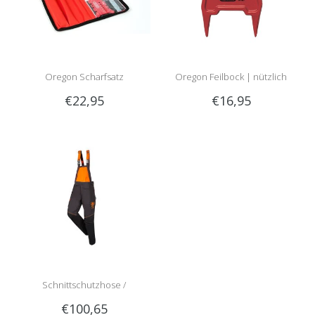
Oregon Scharfsatz
Oregon Feilbock | nützlich
€22,95
€16,95
beim Schärfen im Wald!
Schnittschutzhose /
€100,65
Schnittschutzlatzhose Sip