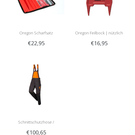
Oregon Scharfsatz
Oregon Feilbock | nützlich
€22,95
€16,95
beim Schärfen im Wald!
Schnittschutzhose /
€100,65
Schnittschutzlatzhose Sip