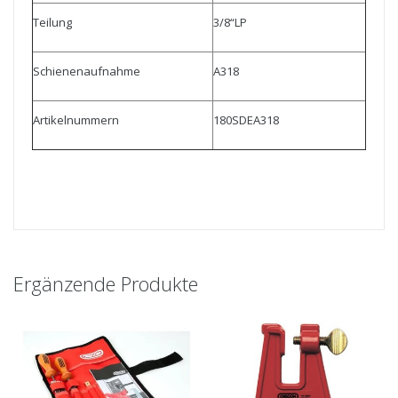
Teilung
3/8“LP
Schienenaufnahme
A318
Artikelnummern
180SDEA318
Ergänzende Produkte