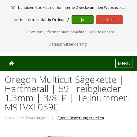
0 Artikel
Wir benutzen Cookies nur für interne Zwecke um den Webshop zu
verbessern. Ist das in Ordnung?
Ja
Nein
Für weitere Informationen beachten Sie bitte unsere
Datenschutzerklärung. »
MENU
Oregon Multicut Sägekette |
Hartmetall | 59 Treibglieder |
1.3mm | 3/8LP | Teilnummer.
M91VXL059E
Noch keine Bewertungen
|
Eigene Bewertung erstellen