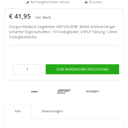
Auf Vergleichsliste setzen
Drucken
€ 41,95
Inkl. MwSt.
Oregon Multicut Sägekette: M91VXL059E. Bleibt dreimal länger
schärfer! Eigenschaften : 59 Treibglieder; 3/8“LP Teilung; 1.3mm
Treibglieddecke.
ZUM WARENKORB HINZUFÜGEN
Info
Bewertungen