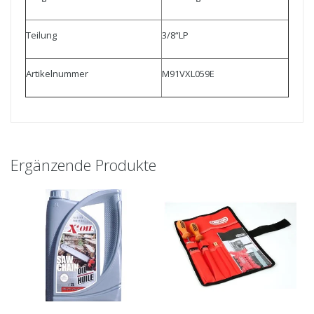
Teilung
3/8“LP
Artikelnummer
M91VXL059E
Ergänzende Produkte