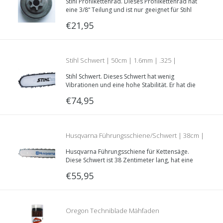
Stihl Profilkettenrad. Dieses Profilkettenrad hat
eine 3/8“ Teilung und ist nur geeignet für Stihl
Kettensägen.
€21,95
Stihl Schwert | 50cm | 1.6mm | .325 |
Stihl Schwert. Dieses Schwert hat wenig
Rollomatic E | Artikelnummer 3003 008 6821
Vibrationen und eine hohe Stabilität. Er hat die
folgende Eigenschaften: 50 Zentimeter, 1.6mm
€74,95
.325 Teilung.
Husqvarna Führungsschiene/Schwert | 38cm |
Husqvarna Führungsschiene für Kettensäge.
1.5mm | .325 | 508 91 21 64
Diese Schwert ist 38 Zentimeter lang, hat eine
.325“ Teilung und hat eine Nutbreite von 1.5mm.
€55,95
Oregon Techniblade Mähfaden