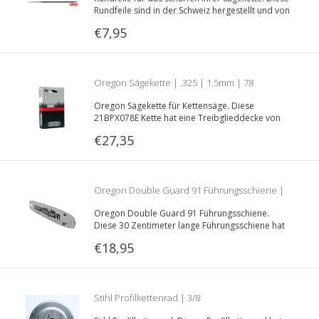
3/8“P und 3/8“LP (1.1 und 1.3mm Hobby-Ketten)
Rundfeile sind in der Schweiz hergestellt und von
absoluter Top-Qualität! Lieferbar in
€7,95
verschiedenen Durchmessern.
Oregon Sägekette | .325 | 1.5mm | 78
Oregon Sägekette für Kettensäge. Diese
Treibglieder | Teilnummer 21BPX078E
21BPX078E Kette hat eine Treibglieddecke von
1.5mm, eine .325“ Teilung und eine Länge von 78
€27,35
Treibgliedern.
Oregon Double Guard 91 Führungsschiene |
Oregon Double Guard 91 Führungsschiene.
30cm | 1.3mm | 3/8LP | 120SDEA074
Diese 30 Zentimeter lange Führungsschiene hat
eine Nutzbreite von 1.3mm und eine 3/8“LP
€18,95
Teilung. Artikelnummer Oregon
Führungsschiene: 120SDEA.
Stihl Profilkettenrad | 3/8