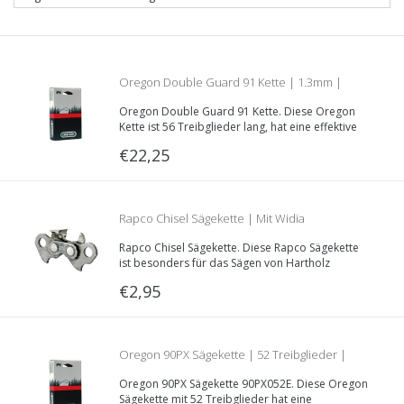
Oregon Double Guard 91 Kette | 1.3mm |
Oregon Double Guard 91 Kette. Diese Oregon
3/8LP | 56 Treibglieder | Teilenummer
Kette ist 56 Treibglieder lang, hat eine effektive
Schnittlänge von 40 Zentimeter, hat eine 1.3mm
€22,25
Treibglieddecke und eine 3/8“LP Teilung.
91VXL056E
Rapco Chisel Sägekette | Mit Widia
Rapco Chisel Sägekette. Diese Rapco Sägekette
gepanzerter Schneider | hält 20-25 mal länger
ist besonders für das Sägen von Hartholz
geeignet. Durch spezielle Widia Zähne bleibt
€2,95
diese Kette 20-25 -mal länger scharf, als eine
als eine herkömmliche Sägekette | geeignet
herkömmliche Sägekette.
für Holz
Oregon 90PX Sägekette | 52 Treibglieder |
Oregon 90PX Sägekette 90PX052E. Diese Oregon
1.1mm | 3/8LP | Artikelnummer 90PX052E
Sägekette mit 52 Treibglieder hat eine