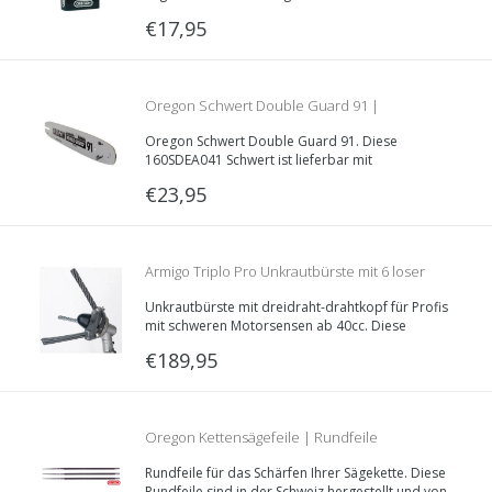
Treibglieddecke von 1.1mm und eine 3/8“LP
€17,95
Teilung.
Oregon Schwert Double Guard 91 |
Oregon Schwert Double Guard 91. Diese
160SDEA041 | 40cm | 1.3mm | 3/8LP
160SDEA041 Schwert ist lieferbar mit
verschiedene Schienenaufnahmen, ist 40
€23,95
Zentimeter lang und hat eine 1.3mm 3/8“LP
Teilung.
Armigo Triplo Pro Unkrautbürste mit 6 loser
Unkrautbürste mit dreidraht-drahtkopf für Profis
Bürste
mit schweren Motorsensen ab 40cc. Diese
Unkrautbürste besteht aus einem Bürstenhalter,
€189,95
womit Sie einzelne Unkrautbürste verwenden.
Oregon Kettensägefeile | Rundfeile
Rundfeile für das Schärfen Ihrer Sägekette. Diese
Rundfeile sind in der Schweiz hergestellt und von