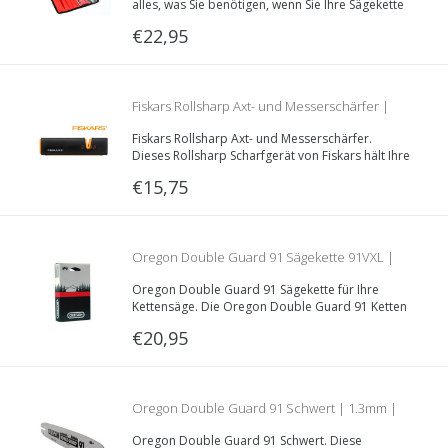
alles, was Sie benötigen, wenn Sie Ihre Sägekette
warten wollen.
€22,95
Fiskars Rollsharp Axt- und Messerschärfer |
Fiskars Rollsharp Axt- und Messerschärfer.
hält Ihre Axt scharf!
Dieses Rollsharp Scharfgerät von Fiskars hält Ihre
Axt. Messer und Scheren in perfektem Zustand.
€15,75
Oregon Double Guard 91 Sägekette 91VXL |
Oregon Double Guard 91 Sägekette für Ihre
1.3mm | 3/8LP | 91VXL052E | 52 Treibglieder
Kettensäge. Die Oregon Double Guard 91 Ketten
haben eine 1.3mm 3/8“LP Teilung. Diese spezielle
€20,95
Sägekette ist 52 Treibglieder lang.
Oregon Double Guard 91 Schwert | 1.3mm |
Oregon Double Guard 91 Schwert. Diese