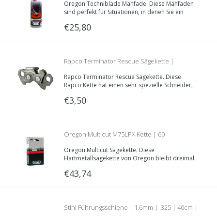
Oregon Techniblade Mähfade. Diese Mähfäden
sind perfekt für Situationen, in denen Sie ein
Messer brauchen, aber es durch harte
€25,80
Gegenstände besser ist, um keine Messer zu
verwenden.
Rapco Terminator Rescue Sägekette |
Rapco Terminator Rescue Sägekette. Diese
geeignet für Gipsplatte, Stahlplatte
Rapco Kette hat einen sehr spezielle Schneider,
wodurch sie gut geeignet ist für
€3,50
Rettungsarbeiten.
(Feuerwehr)
Oregon Multicut M75LPX Kette | 60
Oregon Multicut Sägekette. Diese
Treibglieder | 1.6mm | 3/8 | M75LPX060E
Hartmetallsägekette von Oregon bleibt dreimal
länger scharf und ist auf normale Weise zu
€43,74
schärfen. Teilung: 3/8“ | Treibglieddecke: 1.6mm
| Länge: 60 Treibglieder.
Stihl Führungsschiene | 1.6mm | .325 | 40cm |