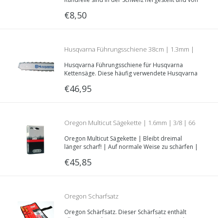
absoluter Top-Qualität! Lieferbar in
€8,50
verschiedenen Durchmessern.
Husqvarna Führungsschiene 38cm | 1.3mm |
Husqvarna Führungsschiene für Husqvarna
.325 | 64 Treibglieder | Teilnummer 508 92 61
Kettensäge. Diese häufig verwendete Husqvarna
Führungsschiene hat die folgenden
€46,95
Eigenschaften: .325”; 1.3mm; 38 Zentimeter.
64
Oregon Multicut Sägekette | 1.6mm | 3/8 | 66
Oregon Multicut Sägekette | Bleibt dreimal
Treibglieder | M75LPX066E
länger scharf! | Auf normale Weise zu schärfen |
1.6mm | 3/8| 66 Treibglieder.
€45,85
Oregon Scharfsatz
Oregon Schärfsatz. Dieser Schärfsatz enthält