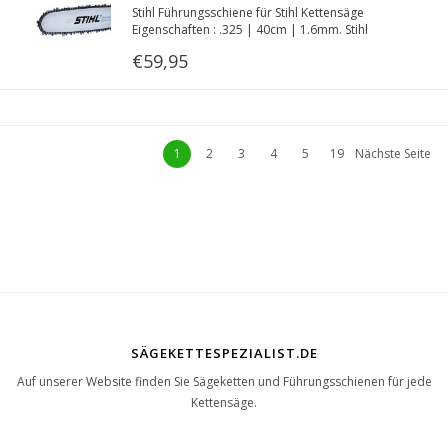
Stihl Führungsschiene für Stihl Kettensäge
Rollomatic E | Artikelnummer 3003 000 6813
Eigenschaften : .325 | 40cm | 1.6mm. Stihl
Führungsschiene mit hohe Stabilität.
€59,95
1
2
3
4
5
19
Nächste Seite
SÄGEKETTESPEZIALIST.DE
Auf unserer Website finden Sie Sägeketten und Führungsschienen für jede
Kettensäge.