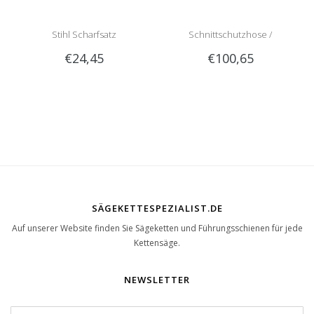
Stihl Scharfsatz
Schnittschutzhose /
€24,45
€100,65
Schnittschutzlatzhose Sip
1RG1 | Teilenummer 1050-
SÄGEKETTESPEZIALIST.DE
Auf unserer Website finden Sie Sägeketten und Führungsschienen für jede
Kettensäge.
NEWSLETTER