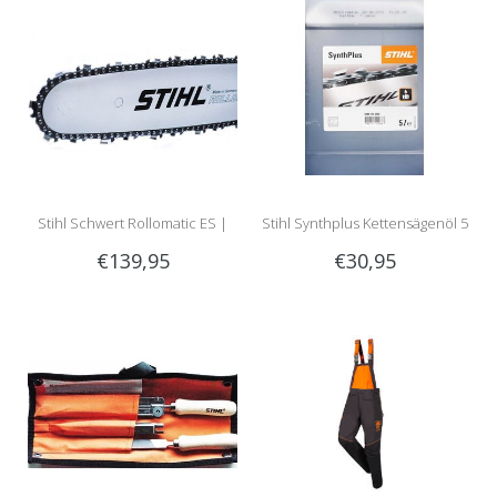
Stihl Schwert Rollomatic ES |
Stihl Synthplus Kettensägenöl 5
€139,95
€30,95
63cm | 1.6mm | 3/8 |
Liter
Artikelnummer 3003 000 9431