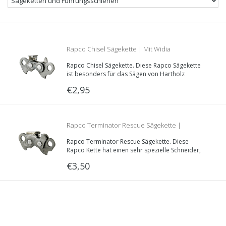
Rapco Chisel Sägekette | Mit Widia
Rapco Chisel Sägekette. Diese Rapco Sägekette
gepanzerter Schneider | hält 20-25 mal länger
ist besonders für das Sägen von Hartholz
geeignet. Durch spezielle Widia Zähne bleibt
€2,95
diese Kette 20-25 -mal länger scharf, als eine
als eine herkömmliche Sägekette | geeignet
herkömmliche Sägekette.
für Holz
Rapco Terminator Rescue Sägekette |
Rapco Terminator Rescue Sägekette. Diese
geeignet für Gipsplatte, Stahlplatte
Rapco Kette hat einen sehr spezielle Schneider,
wodurch sie gut geeignet ist für
€3,50
Rettungsarbeiten.
(Feuerwehr)