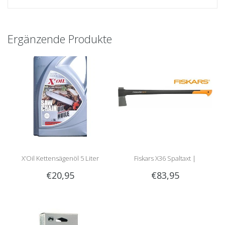
Ergänzende Produkte
X’Oil Kettensägenöl 5 Liter
Fiskars X36 Spaltaxt |
€20,95
€83,95
meistverkaufte Spaltaxt!