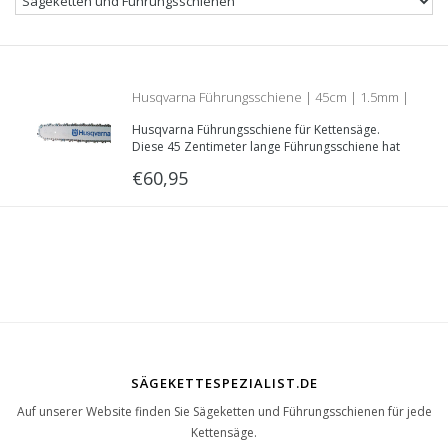
Husqvarna Führungsschiene | 45cm | 1.5mm |
Husqvarna Führungsschiene für Kettensäge.
.325 | 508 91 21 72
Diese 45 Zentimeter lange Führungsschiene hat
eine Nutzbreite von 1.5mm und eine .325“
€60,95
Teilung.
SÄGEKETTESPEZIALIST.DE
Auf unserer Website finden Sie Sägeketten und Führungsschienen für jede
Kettensäge.