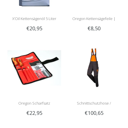
X’Oil Kettensägenöl 5 Liter
Oregon Kettensägefeile |
€20,95
€8,50
Rundfeile
Oregon Scharfsatz
Schnittschutzhose /
€22,95
€100,65
Schnittschutzlatzhose Sip
1RG1 | Teilenummer 1050-