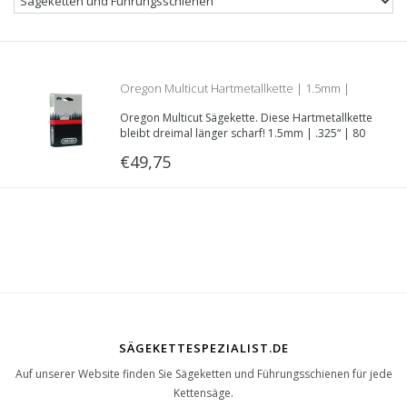
Oregon Multicut Hartmetallkette | 1.5mm |
Oregon Multicut Sägekette. Diese Hartmetallkette
.325 | 80 Treibglieder | Teilnummer
bleibt dreimal länger scharf! 1.5mm | .325“ | 80
Treibglieder.
€49,75
M21LPX080E
SÄGEKETTESPEZIALIST.DE
Auf unserer Website finden Sie Sägeketten und Führungsschienen für jede
Kettensäge.