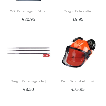
X’Oil Kettensägenöl 5 Liter
Oregon Feilenhalter
€20,95
€9,95
Oregon Kettensägefeile |
Peltor Schutzhelm | mit
€8,50
€75,95
Rundfeile
Optime 2 Gehörschutz und
Visier