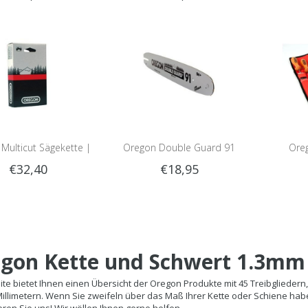
gsschiene | 30cm |
Führungsschiene | 30cm |
Führung
 3/8LP | 120SDEA318
1.3mm | 3/8LP | 120SDEA041
1.3mm | 
Multicut Sägekette |
Oregon Double Guard 91
Ore
€32,40
€18,95
mm | 3/8LP | 45
Führungsschiene | 30cm |
lieder |Teilnummer.
1.3mm | 3/8LP | 120SDEA074
M91VXL045E
gon Kette und Schwert 1.3mm 3
ite bietet Ihnen einen Übersicht der Oregon Produkte mit 45 Treibgliedern,
Millimetern. Wenn Sie zweifeln über das Maß Ihrer Kette oder Schiene habe
eren Sie uns! Wir wöllen Ihnen gerne helfen.