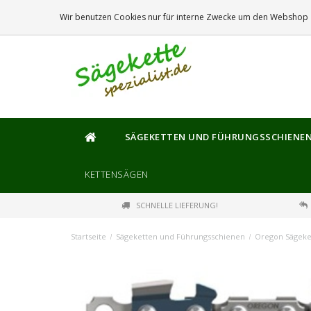
DIE
GRÖSSTE
AUSWAHL AN SÄGEKETTEN UND FÜHRUNGSSCHIENEN
Wir benutzen Cookies nur für interne Zwecke um den Webshop z
SÄGEKETTEN UND FÜHRUNGSSCHIENE
KETTENSÄGEN
SCHNELLE LIEFERUNG!
Startseite
/
Sägeketten und Führungsschienen
/
Oregon Sägeke