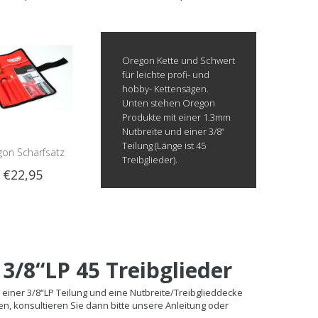
sschiene | 30cm |
1.3mm | 3/8LP | 45
3/8LP | 120SDEA095
Treibglieder | Teilnummer.
Oregon Kette und Schwert
91VXL045E
für leichte profi- und
hobby- Kettensägen.
Unten stehen Oregon
Produkte mit einer 1.3mm
Nutbreite und einer 3/8“
Teilung (Länge ist 45
gon Scharfsatz
Treibglieder).
€22,95
/8“LP 45 Treibglieder
 einer 3/8“LP Teilung und eine Nutbreite/Treibglieddecke
n, konsultieren Sie dann bitte unsere Anleitung oder