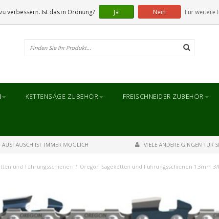
u verbessern. Ist das in Ordnung?
Ja
Nein
Für weitere 
N
KETTENSÄGE ZUBEHÖR
FREISCHNEIDER ZUBEHÖR
AUSTAUSCH IST IMMER MÖGLICH
VIELE ANDERE GINGEN FÜR SI
tten und Führungsschienen
/
Oregon Sägeketten und Führungsschienen 1.3mm 3/