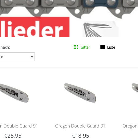
 nach:
Gitter
Liste
n Double Guard 91
Oregon Double Guard 91
Oregon
€25,95
€18,95