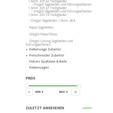
1.6mm .325 62 Treibglieder
Oregon Sägeketten und Führungsschienen
1.6mm .325 67 Treibglieder
Oregon Sägeketten und Führungsschienen
1.6mm .325 74 Treibglieder
Oregon Sägeketten 1.6mm .404
Rapco Sägeketten
Oregon PowerSharp
Oregon Carving Sägeketten und
Führungsschienen
Kettensäge Zubehör
Freischneider Zubehör
Fiskars Spaltäxte & Beile
Kettensägen
PREIS
MIN: €
MAX: €
0
35
ZULETZT ANGESEHEN
Löschen