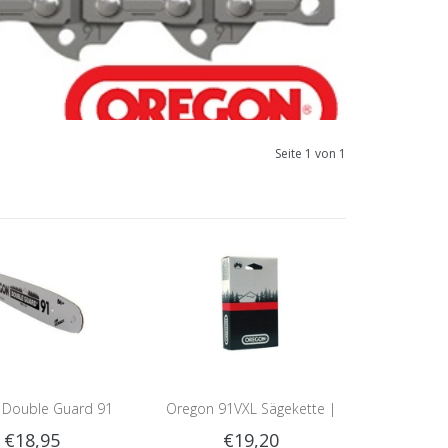
Seite 1 von 1
 Double Guard 91
Oregon 91VXL Sägekette |
€18,95
€19,20