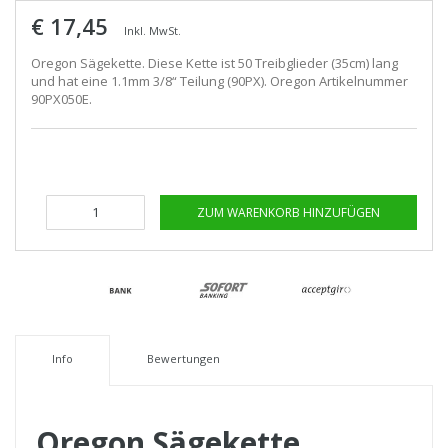
€ 17,45
Inkl. MwSt.
Oregon Sägekette. Diese Kette ist 50 Treibglieder (35cm) lang
und hat eine 1.1mm 3/8“ Teilung (90PX). Oregon Artikelnummer
90PX050E.
ZUM WARENKORB HINZUFÜGEN
Info
Bewertungen
Oregon Sägekette