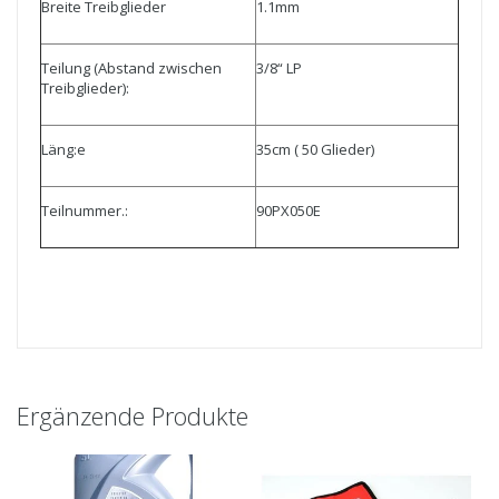
Breite Treibglieder
1.1mm
Teilung (Abstand zwischen
3/8“ LP
Treibglieder):
Läng:e
35cm ( 50 Glieder)
Teilnummer.:
90PX050E
Ergänzende Produkte