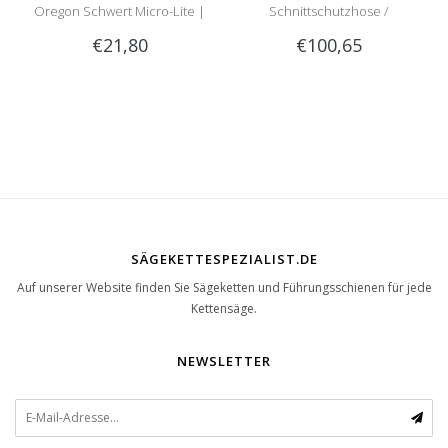
Oregon Schwert Micro-Lite |
Schnittschutzhose /
€21,80
€100,65
35cm | 1.1mm | 3/8LP |
Schnittschutzlatzhose Sip
144MLEA074
1RG1 | Teilenummer 1050-
SÄGEKETTESPEZIALIST.DE
Auf unserer Website finden Sie Sägeketten und Führungsschienen für jede
Kettensäge.
NEWSLETTER