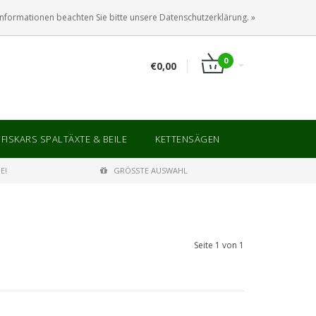
ANMELDEN
KUNDENKONTO ANLEGEN
Informationen beachten Sie bitte unsere Datenschutzerklärung. »
0
€0,00
FISKARS SPALTÄXTE & BEILE
KETTENSÄGEN
E!
GRÖSSTE AUSWAHL
Seite 1 von 1