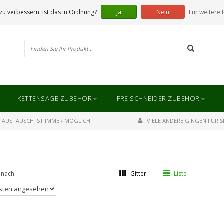
u verbessern. Ist das in Ordnung?
Ja
Nein
Für weitere 
KETTENSÄGE ZUBEHÖR
FREISCHNEIDER ZUBEHÖR
AUSTAUSCH IST IMMER MÖGLICH
VIELE ANDERE GINGEN FÜR SI
 nach:
Gitter
Liste