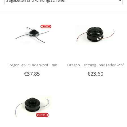
Oregon Jet-Fit Fadenkopf | mit
Oregon Lightning Load Fadenkopf
€37,85
€23,60
kostenlosem Testsatz
| Montage mit Bolze | Passt 95
Techniblade Mähfaden!
Prozent der Freischneider