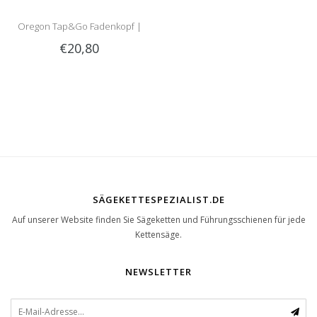
Oregon Tap&Go Fadenkopf |
€20,80
universal | Montage ohne Bolze
SÄGEKETTESPEZIALIST.DE
Auf unserer Website finden Sie Sägeketten und Führungsschienen für jede
Kettensäge.
NEWSLETTER