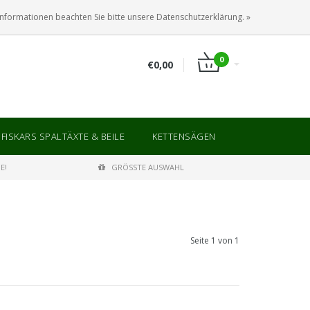
ANMELDEN
KUNDENKONTO ANLEGEN
Informationen beachten Sie bitte unsere Datenschutzerklärung. »
0
€0,00
FISKARS SPALTÄXTE & BEILE
KETTENSÄGEN
E!
GRÖSSTE AUSWAHL
Seite 1 von 1