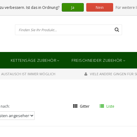
u verbessern. Ist das in Ordnung?
Ja
Nein
Für weitere 
KETTENSÄGE ZUBEHÖR
FREISCHNEIDER ZUBEHÖR
AUSTAUSCH IST IMMER MÖGLICH
VIELE ANDERE GINGEN FÜR SI
 nach:
Gitter
Liste