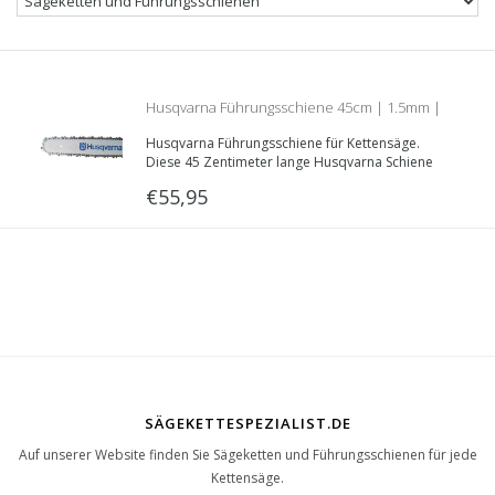
Husqvarna Führungsschiene 45cm | 1.5mm |
Husqvarna Führungsschiene für Kettensäge.
3/8 | 508 91 41-68
Diese 45 Zentimeter lange Husqvarna Schiene
hat eine Nutzbreite von 1.5mm und eine 3/8”
€55,95
Teilung. Diese Führungsschiene ist lieferbar in
zwei Typen: D009 und K095.
SÄGEKETTESPEZIALIST.DE
Auf unserer Website finden Sie Sägeketten und Führungsschienen für jede
Kettensäge.