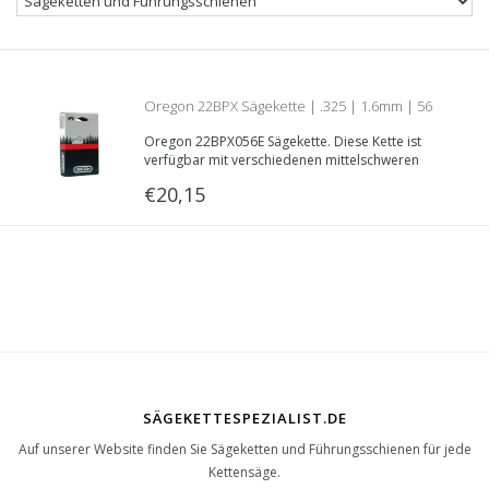
Oregon 22BPX Sägekette | .325 | 1.6mm | 56
Oregon 22BPX056E Sägekette. Diese Kette ist
Treibglieder | Teilnummer 22BPX056E
verfügbar mit verschiedenen mittelschweren
Kettensägen mit einer .325“ Teilung, eine
€20,15
Treibglieddecke von 1.6mm und eine
Schnittlänge von 32 Zentimetern.
SÄGEKETTESPEZIALIST.DE
Auf unserer Website finden Sie Sägeketten und Führungsschienen für jede
Kettensäge.