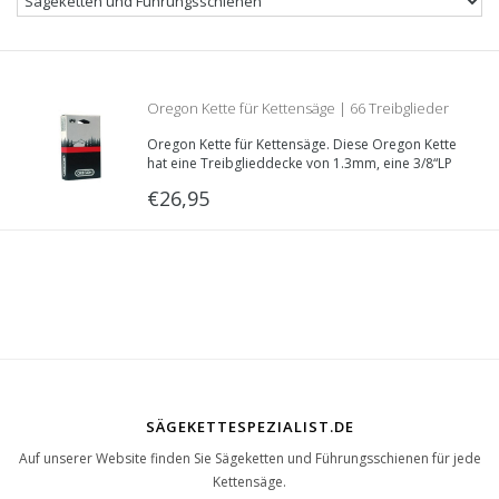
Oregon Kette für Kettensäge | 66 Treibglieder
Oregon Kette für Kettensäge. Diese Oregon Kette
| 1.3mm | 3/8LP | Teilenummer 91VXL066E
hat eine Treibglieddecke von 1.3mm, eine 3/8“LP
Teilung und ist 66 Treibglieder lang.
€26,95
Teilenummer: 91VXL066E
SÄGEKETTESPEZIALIST.DE
Auf unserer Website finden Sie Sägeketten und Führungsschienen für jede
Kettensäge.