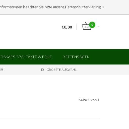
ANMELDEN
KUNDENKONTO ANLEGEN
Informationen beachten Sie bitte unsere Datenschutzerklärung. »
0
€0,00
FISKARS SPALTÄXTE & BEILE
KETTENSÄGEN
E!
GRÖSSTE AUSWAHL
Seite 1 von 1