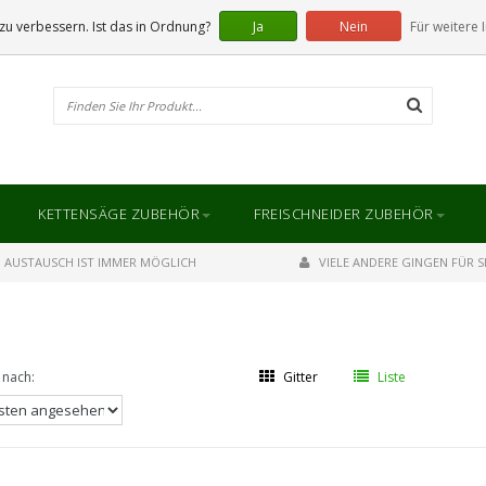
u verbessern. Ist das in Ordnung?
Ja
Nein
Für weitere 
KETTENSÄGE ZUBEHÖR
FREISCHNEIDER ZUBEHÖR
AUSTAUSCH IST IMMER MÖGLICH
VIELE ANDERE GINGEN FÜR SI
 nach:
Gitter
Liste