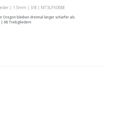
lieder | 1.5mm | 3/8 | M73LPX068E
on Oregon bleiben dreimal länger schärfer als
 | 68 Treibgliedern