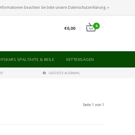
ANMELDEN
KUNDENKONTO ANLEGEN
Informationen beachten Sie bitte unsere Datenschutzerklärung. »
0
€0,00
FISKARS SPALTÄXTE & BEILE
KETTENSÄGEN
E!
GRÖSSTE AUSWAHL
Seite 1 von 1