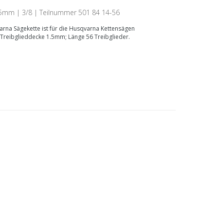
1.5mm | 3/8 | Teilnummer 501 84 14-56
rna Sägekette ist für die Husqvarna Kettensägen
 Treibglieddecke 1.5mm; Länge 56 Treibglieder.