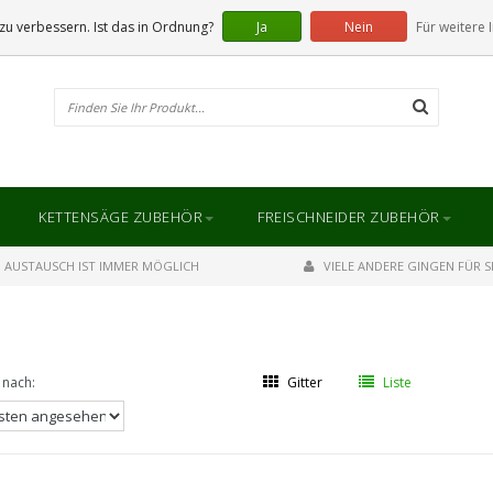
u verbessern. Ist das in Ordnung?
Ja
Nein
Für weitere 
KETTENSÄGE ZUBEHÖR
FREISCHNEIDER ZUBEHÖR
AUSTAUSCH IST IMMER MÖGLICH
VIELE ANDERE GINGEN FÜR SI
 nach:
Gitter
Liste