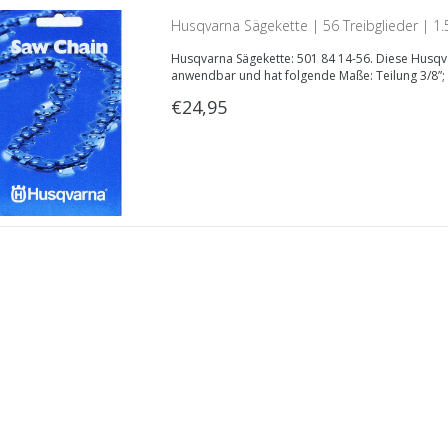
Husqvarna Sägekette | 56 Treibglieder | 
Husqvarna Sägekette: 501 84 14-56. Diese Husqva
anwendbar und hat folgende Maße: Teilung 3/8”;
€24,95