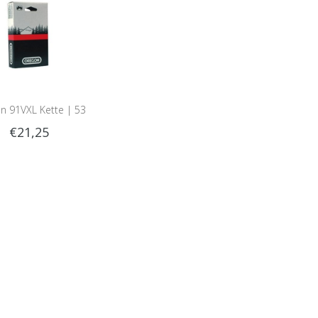
n 91VXL Kette | 53
€21,25
eder | 1.3mm | 3/8LP |
91VXL053E