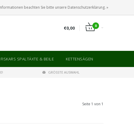
ANMELDEN
KUNDENKONTO ANLEGEN
Informationen beachten Sie bitte unsere Datenschutzerklärung. »
0
€0,00
FISKARS SPALTÄXTE & BEILE
KETTENSÄGEN
E!
GRÖSSTE AUSWAHL
Seite 1 von 1