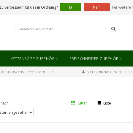
u verbessern. Ist das in Ordnung?
Ja
Nein
Für weitere 
KETTENSÄGE ZUBEHÖR
FREISCHNEIDER ZUBEHÖR
AUSTAUSCH IST IMMER MÖGLICH
VIELE ANDERE GINGEN FÜR SI
 nach:
Gitter
Liste