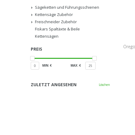
Sägeketten und Führungsschienen
Kettensäge Zubehör
Freischneider Zubehör
Fiskars Spaltäxte & Beile
Kettensägen
Orego
PREIS
Treibgli
MIN: €
MAX: €
0
25
ZULETZT ANGESEHEN
Löschen