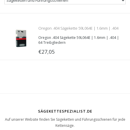
Oregon .404 Sägekette 59L064E | 1.6mm | .404
Oregon .404 Sägekette 59L064E | 1.6mm | .404 |
| 64 Treibgliedern
64 Treibgliedern
€27,05
SÄGEKETTESPEZIALIST.DE
Auf unserer Website finden Sie Sägeketten und Führungsschienen für jede
Kettensäge.